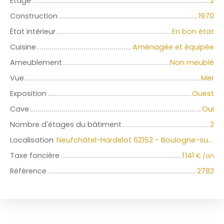
Étage
2
Construction
1970
État intérieur
En bon état
Cuisine
Aménagée et équipée
Ameublement
Non meublé
Vue
Mer
Exposition
Ouest
Cave
Oui
Nombre d'étages du bâtiment
2
Localisation
Neufchâtel-Hardelot 62152 - Boulogne-sur-Mer, Côte d Opale, Terre des Deux Caps, Desvres, Samer
Taxe foncière
1 141
€ /an
Référence
2782