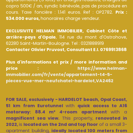
copro 500€ / an, syndic bénévole, pas de procédure en
cours. Taxe foncière : 1.141 euros. Ref : OP2782.
Prix :
534.000 euros,
honoraires charge vendeur.
EXCLUSIVITE HELMAN IMMOBILIER, Cabinet Côte et
arrière-pays d'Opale
, 114 rue du mont d'Ostrohove,
62280 Saint-Martin-Boulogne. Tel : 0321888919
Contacter Olivier Pruvost, Consultant E.I. 0769913868
Plus d'informations et prix / more information and
price :
https://www.helman-
immobilier.com/fr/vente/appartement-t4-5-
pieces-vue-mer-neufchatel-hardelot,VA2462
FOR SALE, exclusively - HARDELOT beach, Opal Coast,
51 km from Eurotunnel
with
quick access to A16
motorway: 88.4 m² 4-room apartment
with a
magnificent sea view.
This property,
renovated in
2022,
is
located on the 2nd and top floor
of a small 3-
apartment building,
ideally located 100 meters from