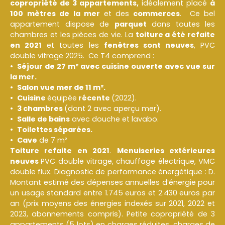
copropriété de 3 appartements,
idéalement placé
à
100 mètres de la mer
et des
commerces
. Ce bel
appartement dispose de
parquet
dans toutes les
chambres et les pièces de vie. La
toiture a été refaite
en 2021
et toutes les
fenêtres
sont
neuves
, PVC
double vitrage 2025. Ce T4 comprend :
Séjour de 27 m² avec cuisine ouverte avec vue sur
la mer.
Salon vue mer de 11 m².
Cuisine
équipée
récente
(2022).
3 chambres
(dont 2 avec aperçu mer).
Salle de bains
avec douche et lavabo.
Toilettes séparées.
Cave
de 7 m²
Toiture refaite en 2021
.
Menuiseries extérieures
neuves
PVC double vitrage, chauffage électrique, VMC
double flux. Diagnostic de performance énergétique : D.
Montant estimé des dépenses annuelles d’énergie pour
un usage standard entre 1.745 euros et 2.430 euros par
an (prix moyens des énergies indexés sur 2021, 2022 et
2023, abonnements compris). Petite copropriété de 3
appartements (5 lots) en charges réduites, charges de