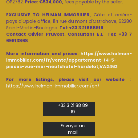
OP2782.
Price: €534,000,
fees payable by the seller.
EXCLUSIVE TO HELMAN IMMOBILIER,
Côte et arrière-
pays d'Opale office, 114 rue du mont d'Ostrohove, 62280
Saint-Martin-Boulogne.
Tel: +33 3 21888919
Contact Olivier Pruvost, Consultant E.I. Tel: +33 7
69913868
More information and prices:
https://www.helman-
immobilier.com/fr/vente/appartement-t4-5-
pieces-vue-mer-neufchatel-hardelot,VA2462
For more listings, please visit our website :
https://www.helman-immobilier.com/en/
+33 3 21 88 89
19
Envoyer un
mail