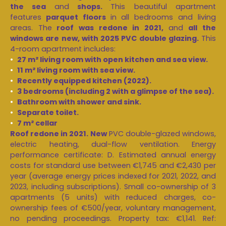
the sea
and
shops.
This beautiful apartment
features
parquet floors
in all bedrooms and living
areas. The
roof was
redone in 2021,
and
all the
windows are new, with 2025 PVC double glazing.
This
4-room apartment includes:
27 m² living room with open kitchen and sea view.
11 m² living room with sea view.
Recently equipped kitchen (2022).
3 bedrooms (including 2 with a glimpse of the sea).
Bathroom with shower and sink.
Separate toilet.
7 m² cellar
Roof redone in 2021.
New
PVC double-glazed windows,
electric heating, dual-flow ventilation. Energy
performance certificate: D. Estimated annual energy
costs for standard use between €1,745 and €2,430 per
year (average energy prices indexed for 2021, 2022, and
2023, including subscriptions). Small co-ownership of 3
apartments (5 units) with reduced charges, co-
ownership fees of €500/year, voluntary management,
no pending proceedings. Property tax: €1,141. Ref: