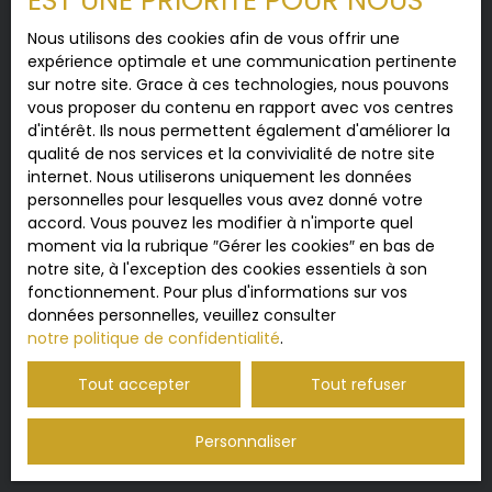
EST UNE PRIORITÉ POUR NOUS
Nous utilisons des cookies afin de vous offrir une
expérience optimale et une communication pertinente
sur notre site. Grace à ces technologies, nous pouvons
vous proposer du contenu en rapport avec vos centres
d'intérêt. Ils nous permettent également d'améliorer la
qualité de nos services et la convivialité de notre site
ERA DOMUS VEURNE
internet. Nous utiliserons uniquement les données
personnelles pour lesquelles vous avez donné votre
ERA
est le leader du marché belge de l'immobilier avec
accord. Vous pouvez les modifier à n'importe quel
plus de 7.000 ventes par an. Leur site recevant près d'un
moment via la rubrique ″Gérer les cookies″ en bas de
million de visiteurs par mois, il n'y a de meilleur
notre site, à l'exception des cookies essentiels à son
partenaire pour offrir aux biens Helman Immobilier une
fonctionnement. Pour plus d'informations sur vos
visibilité optimum sur le marché belge.
données personnelles, veuillez consulter
notre politique de confidentialité
.
ERA DOMUS VEURNE
Duinkerkestraat 1, 8630 Veurne, Belgique
Tout accepter
Tout refuser
Tel: +3258315858
domus.veurne@era.be
Personnaliser
https://www.era.be/fr/era-domus/veurne