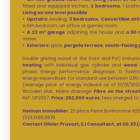
fitted and equipped kitchen,
2 bedrooms
, 1 bath
Living on one level possible
.
Upstairs:
landing,
3 bedrooms.
Convertible atti
a 6th bedroom, an office or games room.
A 23 m² garage
adjoining the house and
a 60 
annex.
Exteriors:
gate,
pergola terrace
,
south-facing 
Double glazing wood at the front and PVC imitati
heating
with individual gas cylinder and
wood i
phase. Energy performance diagnosis: D. Esti
energy expenditure for standard use between 3,110 
(average price of energy indexed as of 01/01/2021.
Wooden slab. Mains drainage.
Fibre on the stree
Ref. OP2357.
Price: 252,000 euros
, fees charged to 
Helman Immobilier
, 22 place Pierre Bonhomme 6250
(0)3.21.88.89.19.
Contact Olivier Pruvost, E.I Consultant, at 00.33.(