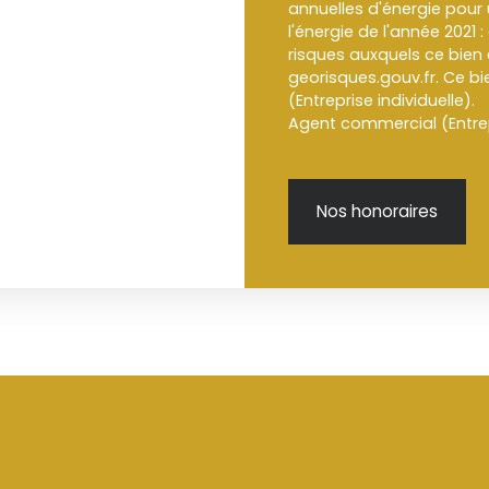
annuelles d'énergie pour 
l'énergie de l'année 2021 :
risques auxquels ce bien 
georisques.gouv.fr. Ce b
(Entreprise individuelle).
Agent commercial (Entrep
Nos honoraires