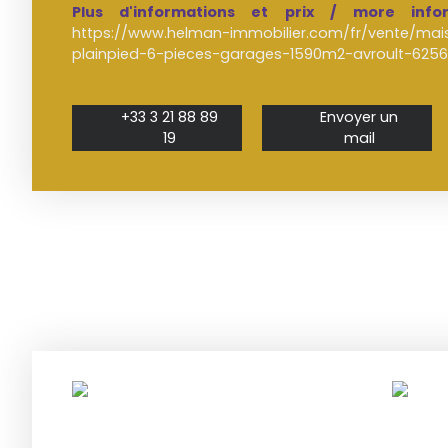
Plus d'informations et prix / more info
https://www.helman-immobilier.com/fr/vente/mais
plainpied-6-pieces-garages-1590m2-avroult-625
+33 3 21 88 89
Envoyer un
19
mail