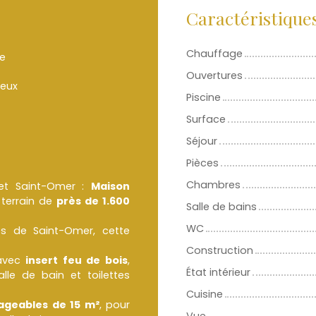
Caractéristique
Chauffage
e
Ouvertures
ieux
Piscine
Surface
Séjour
Pièces
Chambres
et Saint-Omer :
Maison
 terrain de
près de 1.600
Salle de bains
WC
s de Saint-Omer, cette
Construction
vec
insert feu de bois
,
État intérieur
salle de bain et toilettes
Cuisine
geables de 15 m²
, pour