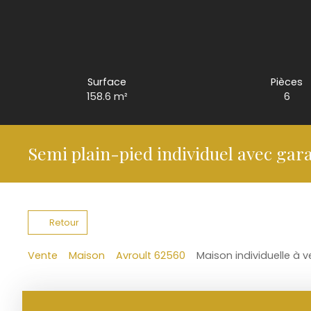
Surface
Pièces
158.6
m²
6
Semi plain-pied individuel avec gara
Retour
Vente
Maison
Avroult 62560
Maison individuelle à v