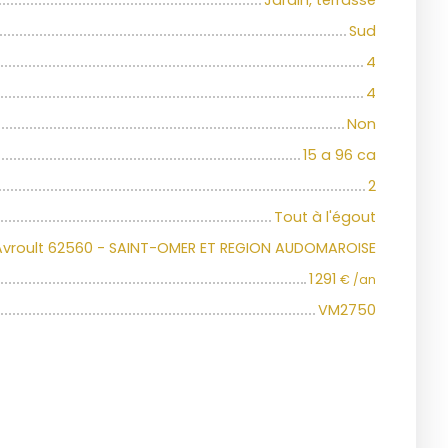
Jardin, terrasse
Sud
4
4
Non
15 a 96 ca
2
Tout à l'égout
Avroult 62560 - SAINT-OMER ET REGION AUDOMAROISE
1 291
€ /an
VM2750