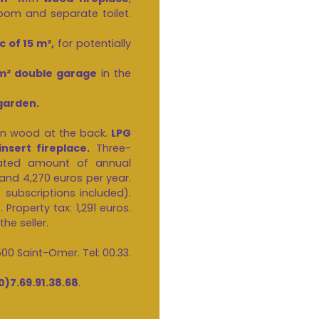
room and separate toilet.
c of 15 m²,
for potentially
m² double garage
in the
garden.
on wood at the back.
LPG
nsert fireplace.
Three-
mated amount of annual
and 4,270 euros per year.
 subscriptions included).
t
. Property tax: 1,291 euros.
the seller.
0 Saint-Omer. Tel: 00.33.
0)7.69.91.38.68
.