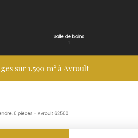
Salle de bains
1
ges sur 1.590 m² à Avroult
endre, 6 pièces - Avroult 62560