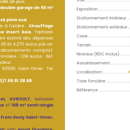
Vue
lle de jeux.
double garage de 60 m²
Exposition
Stationnement intérieur
sé plein sud
.
 à l'arrière .
Chauffage
Stationnement extérieur
e insert bois
. Triphasé.
Cave
tant estimé des dépenses
110 et 4.270 euros par an.
Terrain
. abonnements compris).
Niveaux (RDC inclus)
foncière : 1.291 euros. Réf.
ndeur.
Assainissement
62500 Saint-Omer. Tel:
Localisation
0)7.69.91.38.68
.
Taxe foncière
Référence
el, AVROULT
, between
se
of
158 m² semi-single
 from lively Saint-Omer
,
m²
with
wood fireplace
,