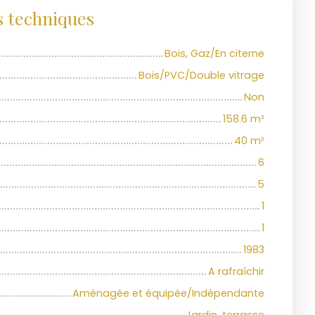
s techniques
Bois, Gaz/En citerne
Bois/PVC/Double vitrage
Non
158.6
m²
40
m²
6
5
1
1
1983
A rafraîchir
Aménagée et équipée/Indépendante