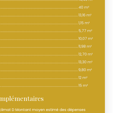
40 m²
13,16 m²
1,15 m²
5,77 m²
10,07 m²
11,98 m²
12,70 m²
13,30 m²
9,80 m²
12 m²
15 m²
omplémentaires
e climat D Montant moyen estimé des dépenses