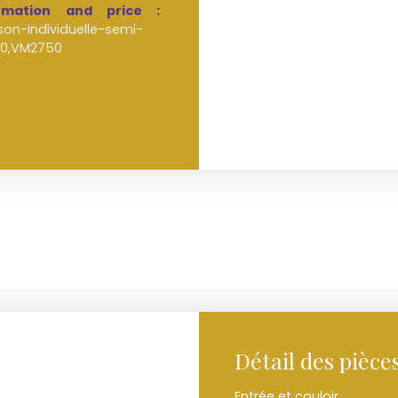
rmation and price :
on-individuelle-semi-
60,VM2750
Détail des pièce
Entrée et couloir