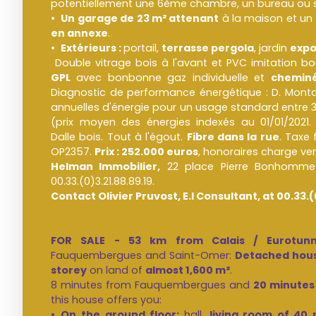
potentiellement une 6ème chambre, un bureau ou sa
Un garage de 23 m² attenant
à la maison et un
en annexe
.
Extérieurs :
portail,
terrasse pergola
, jardin
expo
Double vitrage bois à l'avant et PVC imitation bois
GPL
avec bonbonne gaz individuelle et
cheminé
Diagnostic de performance énergétique : D. Mon
annuelles d'énergie pour un usage standard entre 3.
(prix moyen des énergies indexés au 01/01/2021
Dalle bois. Tout à l'égout.
Fibre dans la rue
. Taxe 
OP2357.
Prix : 252.000 euros
, honoraires charge ve
Helman Immobilier,
22 place Pierre Bonhomme 
00.33.(0)3.21.88.89.19.
Contact Olivier Pruvost, E.I Consultant, at 00.33.(
FOR SALE - 53 km from Calais / Eurotunn
Fauquembergues and Saint-Omer:
Detached hou
storey
on land of
almost 1,600 m²
.
8 minutes from Fauquembergues and
20 minutes
this house offers you:
On the ground floor:
hall,
living room of 40 