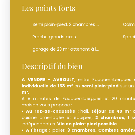
Les points forts
Semi plain-pied. 2 chambres au rez-de-chaussée.
Calm
Proche grands axes
Spac
garage de 23 m² attenant à la maison et un double garage de 60 m² en annexe.
Descriptif du bien
A VENDRE - AVROULT
, entre Fauquembergues 
individuelle de 158 m²
en
semi plain-pied
sur un
m²
.
A 8 minutes de Fauquembergues et 20 minute
maison vous propose :
Au rez-de-chaussée :
hall,
séjour de 40 m²
a
cuisine aménagée et équipée,
2 chambres
, 1 
indépendantes.
Vie en plain-pied possible
.
A l'étage :
palier,
3 chambres.
Combles aména