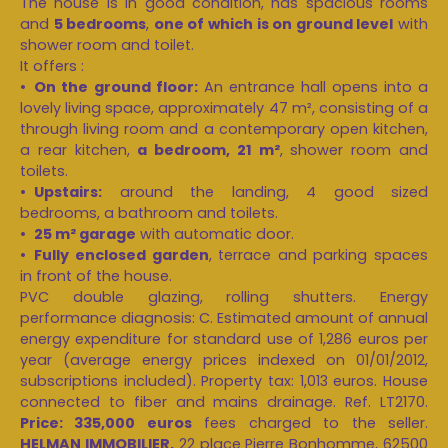
The house is in good condition, has spacious rooms
and
5 bedrooms
,
one of which is on ground level
with
shower room and toilet.
It offers :
On the ground floor:
An entrance hall opens into a
lovely living space, approximately 47 m², consisting of a
through living room and a contemporary open kitchen,
a rear kitchen,
a bedroom, 21 m²
, shower room and
toilets.
Upstairs:
around the landing, 4 good sized
bedrooms, a bathroom and toilets.
25 m² garage
with automatic door.
Fully enclosed garden
, terrace and parking spaces
in front of the house.
PVC double glazing, rolling shutters. Energy
performance diagnosis: C. Estimated amount of annual
energy expenditure for standard use of 1,286 euros per
year (average energy prices indexed on 01/01/2012,
subscriptions included). Property tax: 1,013 euros. House
connected to fiber and mains drainage. Ref. LT2170.
Price: 335,000 euros
fees charged to the seller.
HELMAN IMMOBILIER,
22 place Pierre Bonhomme, 62500