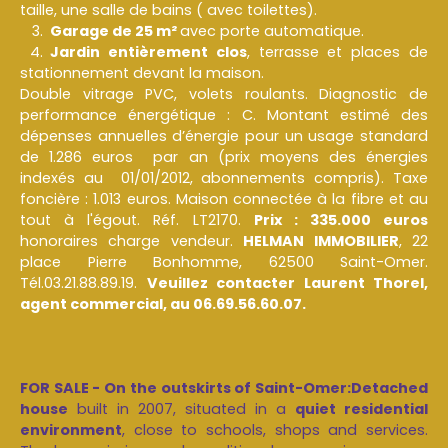
taille, une salle de bains ( avec toilettes).
Garage de 25 m²
avec porte automatique.
J
ardin entièrement clos
, terrasse et places de
stationnement devant la maison.
Double vitrage PVC, volets roulants. Diagnostic de
performance énergétique : C. Montant estimé des
dépenses annuelles d’énergie pour un usage standard
de 1.286 euros par an (prix moyens des énergies
indexés au 01/01/2012, abonnements compris). Taxe
foncière : 1.013 euros. Maison connectée à la fibre et au
tout à l'égout. Réf. LT2170.
Prix : 335.000 euros
honoraires charge vendeur.
HELMAN IMMOBILIER
, 22
place Pierre Bonhomme, 62500 Saint-Omer.
Tél.03.21.88.89.19.
Veuillez contacter Laurent Thorel,
agent commercial, au 06.69.56.60.07.
FOR SALE - On the outskirts of Saint-Omer:
Detached
house
built in 2007, situated in a
quiet residential
environment
, close to schools, shops and services.