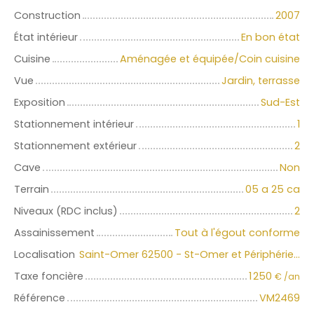
Construction
2007
État intérieur
En bon état
Cuisine
Aménagée et équipée/Coin cuisine
Vue
Jardin, terrasse
Exposition
Sud-Est
Stationnement intérieur
1
Stationnement extérieur
2
Cave
Non
Terrain
05 a 25 ca
Niveaux (RDC inclus)
2
Assainissement
Tout à l'égout conforme
Localisation
Saint-Omer 62500 - St-Omer et Périphérie immédiate
Taxe foncière
1 250
€ /an
Référence
VM2469