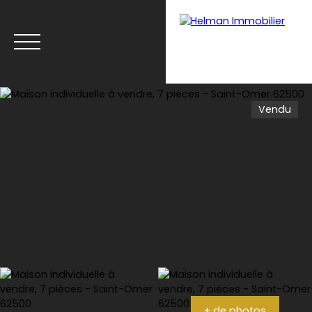
Vendu
Menu
Recrutement
Estimation
+ de photos