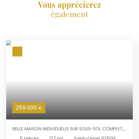
Vous apprécierez
également
259 000
€
BELLE MAISON INDIVIDUELLE SUR SOUS-SOL COMPLET,
SUR 2.700 M² À SAINT-OMER
6
pièces
127
m²
Saint-Omer 62500