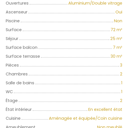
Ouvertures
Aluminium/Double vitrage
Ascenseur
Oui
Piscine
Non
Surface
72
m²
Séjour
25
m²
Surface balcon
7
m²
Surface terrasse
30
m²
Pièces
3
Chambres
2
Salle de bains
1
WC
1
Étage
2
État intérieur
En excellent état
Cuisine
Aménagée et équipée/Coin cuisine
Ameublement
Non meublé