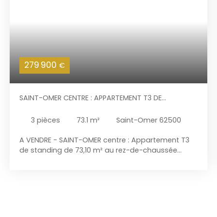
279 900
€
SAINT-OMER CENTRE : APPARTEMENT T3 DE
STANDING, CAVE, PLACE DE PARKING
3
pièces
73.1
m²
Saint-Omer 62500
A VENDRE - SAINT-OMER centre : Appartement T3
de standing de 73,10 m² au rez-de-chaussée
d'une résidence récente. Entièrement équipé et
aménagé dans des matériaux de qualité, ce T3
offre une bonne performance énergétique (DPE :
C). Aucuns travaux à prévoir dans cet
appartement aux nombreux rangements et sa
décoration au goût du jour. Il dispose d'une place