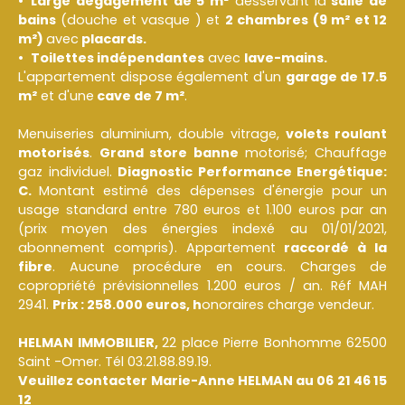
Large dégagement de 5 m²
desservant
la
salle de
bains
(douche et vasque ) et
2
chambres (9 m² et 12
m²)
avec
placards.
Toilettes indépendantes
avec
lave-mains.
L'appartement dispose également d'un
garage de 17.5
m²
et d'une
cave de 7 m²
.
Menuiseries aluminium, double vitrage,
volets roulant
motorisés
.
Grand store banne
motorisé; Chauffage
gaz individuel.
Diagnostic Performance Energétique:
C.
Montant estimé des dépenses d'énergie pour un
usage standard entre 780 euros et 1.100 euros par an
(prix moyen des énergies indexé au 01/01/2021,
abonnement compris). Appartement
raccordé à la
fibre
. Aucune procédure en cours. Charges de
copropriété prévisionnelles 1.200 euros / an. Réf MAH
2941.
Prix : 258.000 euros, h
onoraires charge vendeur.
HELMAN IMMOBILIER,
22 place Pierre Bonhomme 62500
Saint -Omer. Tél 03.21.88.89.19.
Veuillez contacter Marie-Anne HELMAN au 06 21 46 15
12