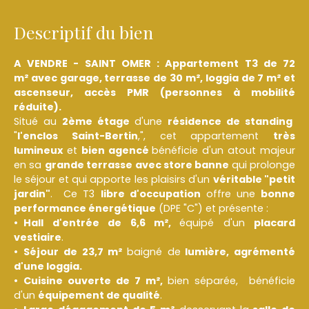
Descriptif du bien
A VENDRE - SAINT OMER : Appartement T3 de 72
m²
avec garage, terrasse de 30 m², loggia de 7 m² et
ascenseur, accès PMR (personnes à mobilité
réduite).
Situé au
2ème étage
d'une
résidence de standing
"
l'enclos Saint-Bertin
,", cet appartement
très
lumineux
et
bien agencé
bénéficie d'un atout majeur
en sa
grande terrasse avec store banne
qui prolonge
le séjour et qui apporte les plaisirs d'un
véritable "petit
jardin"
. Ce T3
libre d'occupation
offre une
bonne
performance énergétique
(DPE "C") et présente :
Hall d'entrée de 6,6 m²,
équipé d'un
placard
vestiaire
.
Séjour de 23,7 m²
baigné de
lumière, agrémenté
d'une loggia.
Cuisine ouverte de 7 m²,
bien séparée, bénéficie
d'un
équipement de qualité
.