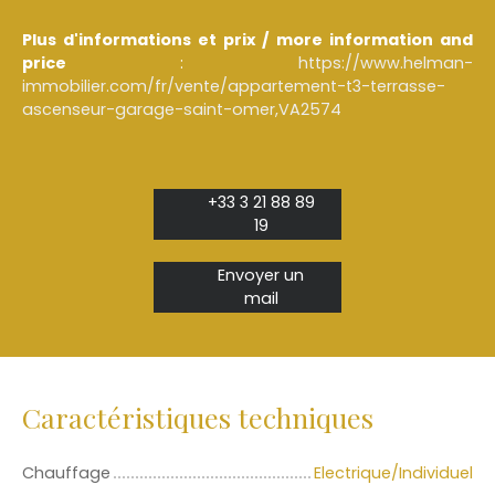
Plus d'informations et prix / more information and
price
:
https://www.helman-
immobilier.com/fr/vente/appartement-t3-terrasse-
ascenseur-garage-saint-omer,VA2574
+33 3 21 88 89
19
Envoyer un
mail
Caractéristiques techniques
Chauffage
Electrique/Individuel