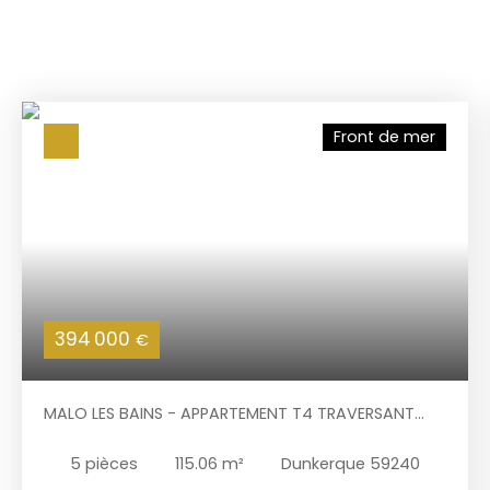
Front de mer
394 000
€
MALO LES BAINS - APPARTEMENT T4 TRAVERSANT
FACE À LA PLAGE, VUE MER, GARAGE, CAVE ET
ASCENSEUR, À 3 KM DU CENTRE DE DUNKERQUE
5
pièces
115.06
m²
Dunkerque 59240