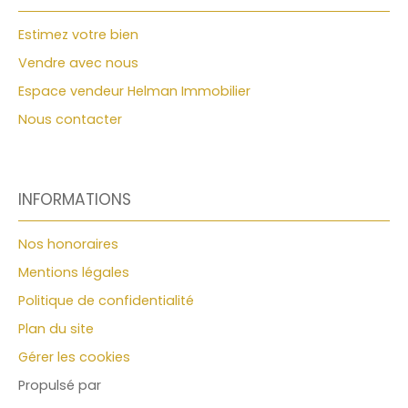
62500 Saint-Omer. Tel 03. 21. 88. 89. 19. Veuillez
contacter Catherine PAULHAN, agent commercial
Estimez votre bien
E. I, au 06 20 90 04 21 Plus d'informations et prix /
more information and price : https://www.
Vendre avec nous
helman-immobilier. com/fr/vente/appartement-
Espace vendeur Helman Immobilier
t4-ascenseur-garage-plage-malo-les-bains-
dunkerque,VA2585
Nous contacter
INFORMATIONS
Nos honoraires
Mentions légales
Politique de confidentialité
Plan du site
Gérer les cookies
Propulsé par