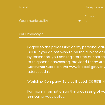
Email
Telephone
You wish
Your municipality
-
Your message
I agree to the processing of my personal da
GDPR. If you do not wish to be the subject o
by telephone, you can register free of charge 
to telephone canvassing, provided for by Artic
Consumer Code, on the www.bloctel.gouv.fr w
addressed to:
Worldline Company, Service Bloctel, CS 61311, 4
For more information on the processing of yo
see our
privacy policy
.