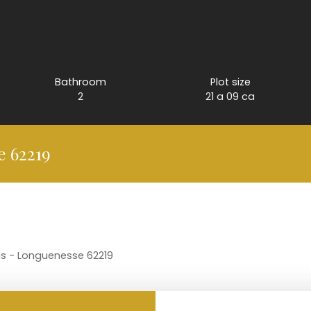
Bathroom
Plot size
2
21 a 09 ca
e 62219
oms - Longuenesse 62219