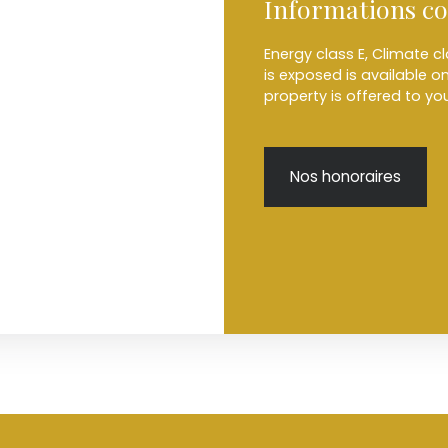
Informations c
Energy class E, Climate cl
is exposed is available o
property is offered to yo
Nos honoraires