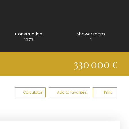
Construction
Shower room
1973
1
330 000
€
Calculator
Add to favorites
Print