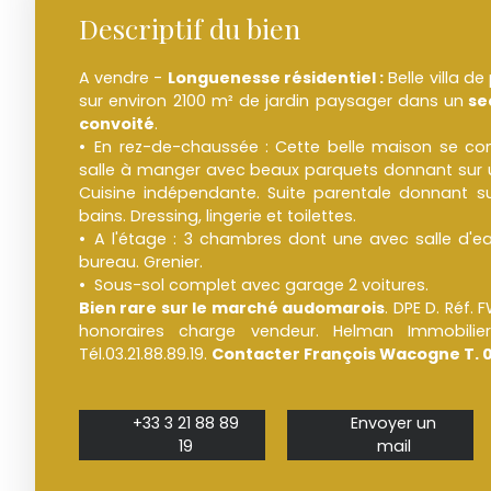
Descriptif du bien
A vendre -
Longuenesse
résidentiel :
Belle villa d
sur environ 2100 m² de jardin paysager dans un
se
convoité
.
En rez-de-chaussée : Cette belle maison se co
salle à manger avec beaux parquets donnant sur
Cuisine indépendante. Suite parentale donnant sur
bains. Dressing, lingerie et toilettes.
A l'étage : 3 chambres dont une avec salle d'ea
bureau. Grenier.
Sous-sol complet avec garage 2 voitures.
Bien rare sur le marché audomarois
. DPE D. Réf. 
honoraires charge vendeur. Helman Immobili
Tél.03.21.88.89.19.
Contacter François Wacogne T. 0
+33 3 21 88 89
Envoyer un
19
mail