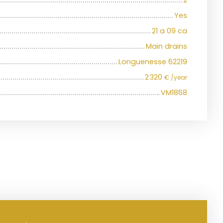
2
Yes
21 a 09 ca
Main drains
Longuenesse 62219
2 320
€ /year
VM1868