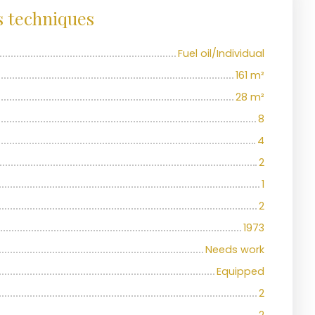
s techniques
Fuel oil/Individual
161
m²
28
m²
8
4
2
1
2
1973
Needs work
Equipped
2