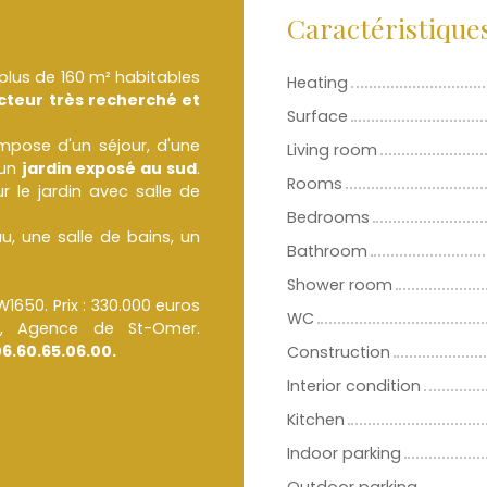
Caractéristique
e plus de 160 m² habitables
Heating
cteur très recherché et
Surface
mpose d'un séjour, d'une
Living room
 un
jardin exposé au sud
.
Rooms
 le jardin avec salle de
Bedrooms
u, une salle de bains, un
Bathroom
Shower room
FW1650. Prix : 330.000 euros
WC
er, Agence de St-Omer.
6.60.65.06.00.
Construction
Interior condition
Kitchen
Indoor parking