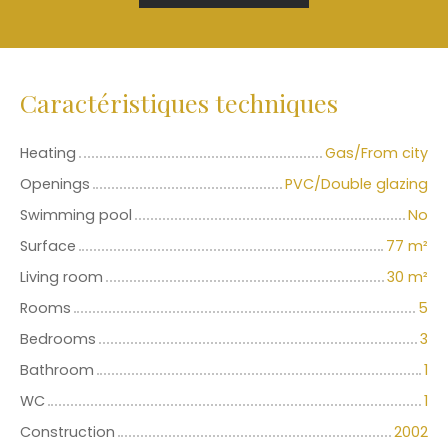
Caractéristiques techniques
Heating
Gas/From city
Openings
PVC/Double glazing
Swimming pool
No
Surface
77
m²
Living room
30
m²
Rooms
5
Bedrooms
3
Bathroom
1
WC
1
Construction
2002