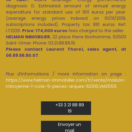
diagnosis: D. Estimated amount of annual energy
expenditure for standard use of 901 euros per year.
(average energy prices indexed on 01/01/2019,
subscriptions included). Property tax: 810 euros. Ref:
LT2226.
Price: 174,000 euros
fees charged to the seller.
HELMAN IMMOBILIER
, 22 place Pierre Bonhomme, 62500
Saint-Omer. Phone: 03.21.88.89.19.
Please contact Laurent Thorel, sales agent, at
06.69.56.60.07
.
Plus d'informations / more information on page :
https://www.helman-immobilier.com/fr/vente/maison-
mitoyenne-1-cote-5-pieces-arques-62510,VM2555
+33 3 21 88 89
19
Envoyer un
mail