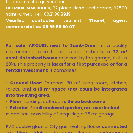
honoraires charge vendeur.
HELMAN IMMOBILIER
, 22 place Pierre Bonhomme, 62500
Saint-Omer. Tel : 03.21.88.89.19.
Veuillez contacter Laurent Thorel, agent
commercial, au 06.69.56.60.07
.
For sale: ARQUES, next to Saint-Omer
, in a quality
environment close to shops and schools, a
77 m²
semi-detached house
adjoined by the garage, built in
2014. This property is
ideal for a first purchase or for a
rental investment
. It comprises :
Ground floor
: Entrance, 30 m² living room, kitchen,
toilets, and
a
16 m² space that could be integrated
into the living area.
Floor
: Landing, bathroom,
three bedrooms
.
Exterior
: Small
enclosed garden, not overlooked.
In addition, possibility of acquiring a 25 m² garage.
PVC double glazing. City gas heating. House
connected
to fiber.
Mains drainage. Energy performance