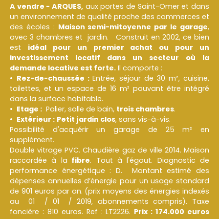
A vendre - ARQUES,
aux portes de Saint-Omer et dans
un environnement de qualité proche des commerces et
des écoles :
M
aison semi-mitoyenne par le garage
,
avec 3 chambres et jardin. Construit en 2002, ce bien
est
idéal pour un premier achat ou pour un
investissement locatif dans un secteur où la
demande locative est forte.
Il comporte :
Rez-de-chaussée :
Entrée, séjour de 30 m², cuisine,
toilettes, et un espace de 16 m² pouvant être intégré
dans la surface habitable.
Etage :
Palier, salle de bain,
trois chambres
.
Extérieur :
Petit jardin clos
, sans vis-à-vis.
Possibilité d'acquérir un garage de 25 m² en
supplément.
Double vitrage PVC. Chaudière gaz de ville 2014. Maison
raccordée à la
fibre
. Tout à l'égout. Diagnostic de
performance énergétique : D. Montant estimé des
dépenses annuelles d’énergie pour un usage standard
de 901 euros par an. (prix moyens des énergies indexés
au 01 / 01 / 2019, abonnements compris). Taxe
foncière : 810 euros. Ref : LT2226.
Prix : 174.000 euros