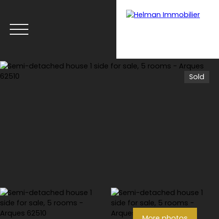
Sold
Menu
Recrui
Estimate your
tmen
property with Helman
t
Immobilier
More photos