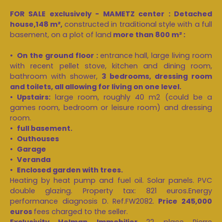
FOR SALE exclusively - MAMETZ center : Detached
house,148 m²,
constructed in traditional style with a full
basement, on a plot of land
more than 800 m² :
On the ground floor :
entrance hall, large living room
with recent pellet stove, kitchen and dining room,
bathroom with shower,
3 bedrooms, dressing room
and toilets, all allowing for living on one level.
Upstairs:
large room, roughly 40 m2 (could be a
games room, bedroom or leisure room) and dressing
room.
full basement.
Outhouses
Garage
Veranda
Enclosed garden with trees.
Heating by heat pump and fuel oil. Solar panels. PVC
double glazing. Property tax: 821 euros.Energy
performance diagnosis D. Ref.FW2082.
Price 245,000
euros
fees charged to the seller.
Exclusivity Helman Immobilier
22 place Pierre