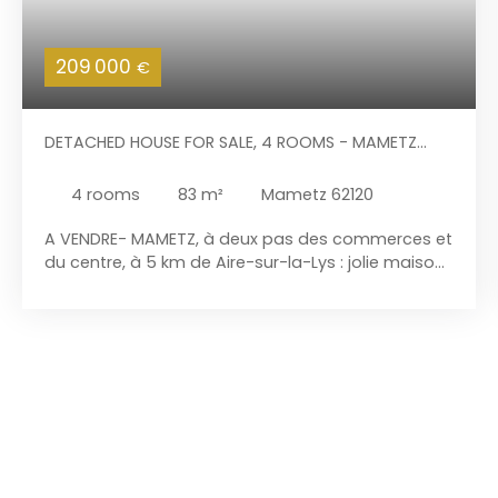
209 000
€
DETACHED HOUSE FOR SALE, 4 ROOMS - MAMETZ
62120
4
rooms
83
m²
Mametz 62120
A VENDRE- MAMETZ, à deux pas des commerces et
du centre, à 5 km de Aire-sur-la-Lys : jolie maison
individuelle neuve (2025) de 83 m² sur 347
m² avec un agréable jardin et une terrasse
exposition Sud. Cette maison neuve bâtie aux
normes de construction RT2022 offre une très
bonne performance énergétique. Possibilité
d'agrandissement de la partie habitable grâce à
la dalle prévue à cet effet. Il est également
possible d’ajouter un carport sur la côte droit de
la maison (permis déposé et accordé). Cette
maison présente : Au rez-de-chaussée : salon /