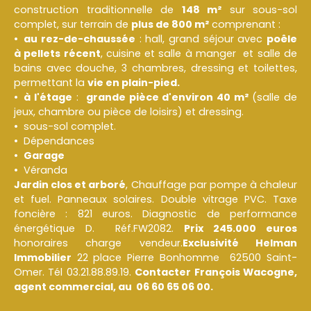
construction traditionnelle de
148 m²
sur sous-sol
complet, sur terrain de
plus de 800 m²
comprenant :
au rez-de-chaussée
: hall, grand séjour avec
poêle
à pellets récent
, cuisine et salle à manger et salle de
bains avec douche, 3 chambres, dressing et toilettes,
permettant la
vie en plain-pied.
à l'étage
:
grande pièce d'environ 40 m²
(salle de
jeux, chambre ou pièce de loisirs) et dressing.
sous-sol complet.
Dépendances
Garage
Véranda
Jardin clos et arboré
, Chauffage par pompe à chaleur
et fuel. Panneaux solaires. Double vitrage PVC. Taxe
foncière : 821 euros. Diagnostic de performance
énergétique D. Réf.FW2082.
Prix 245.000 euros
honoraires charge vendeur.
Exclusivité Helman
Immobilier
22 place Pierre Bonhomme 62500 Saint-
Omer. Tél 03.21.88.89.19.
Contacter François Wacogne,
agent commercial, au 06 60 65 06 00.