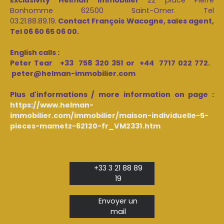
Bonhomme 62500 Saint-Omer. Tel
03.21.88.89.19.
Contact François Wacogne, sales agent,
Tel 06 60 65 06 00.
English calls :
Peter Tear +33 758 320 351 or +44 7717 022 772.
peter@helman-immobilier.com
Plus d'informations / more information on page :
https://www.helman-
immobilier.com/immobilier/maison-individuelle-5-
pieces-mametz-62120-fr_VM2331.htm
+33 3 21 88 89
19
Envoyer un
mail