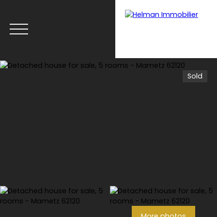
Sold
Menu
Recrui
Estimate your
tmen
property with Helman
t
Immobilier
More photos