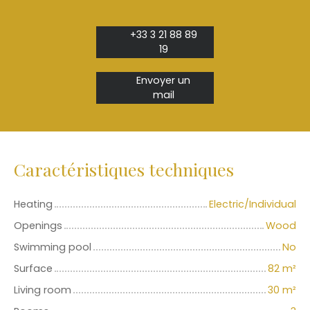
+33 3 21 88 89
19
Envoyer un
mail
Caractéristiques techniques
Heating
Electric/Individual
Openings
Wood
Swimming pool
No
Surface
82
m²
Living room
30
m²