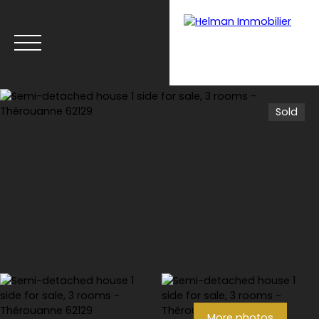
Sold
Menu
Recrui
Estimate your
tmen
property with Helman
t
Immobilier
More photos