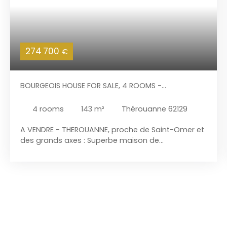
274 700
€
BOURGEOIS HOUSE FOR SALE, 4 ROOMS -
THÉROUANNE 62129
4
rooms
143
m²
Thérouanne 62129
A VENDRE - THEROUANNE, proche de Saint-Omer et
des grands axes : Superbe maison de
maître de 143 m² en pierre de pays. Bâtie sur 471
m² au début XIXème, cette demeure totalement
restaurée avec goût offre beaucoup de cachet et
une bonne performance énergétique.
Ses extérieurs soignés totalement clos abritent 3
garages et des dépendances. Cette maison
présente : Au rez-de-chaussée : Charmant et
vaste séjour de 65 m² avec cuisine équipée avec