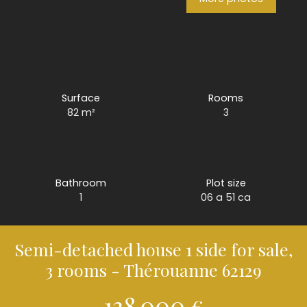
Surface
Rooms
82
m²
3
Bathroom
Plot size
1
06 a 51 ca
Semi-detached house 1 side for sale,
3 rooms - Thérouanne 62129
138 000
€