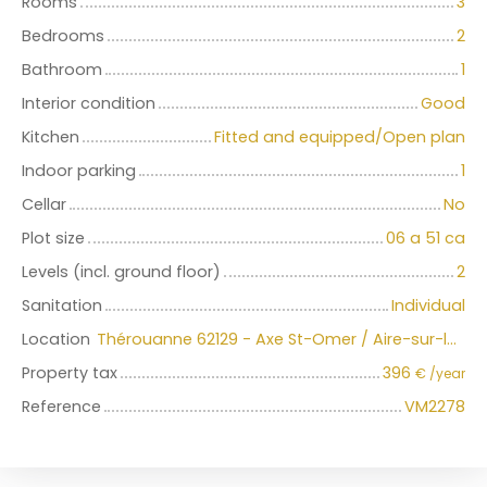
Rooms
3
Bedrooms
2
Bathroom
1
Interior condition
Good
Kitchen
Fitted and equipped/Open plan
Indoor parking
1
Cellar
No
Plot size
06 a 51 ca
Levels (incl. ground floor)
2
Sanitation
Individual
Location
Thérouanne 62129 - Axe St-Omer / Aire-sur-la-Lys
Property tax
396
€ /year
Reference
VM2278