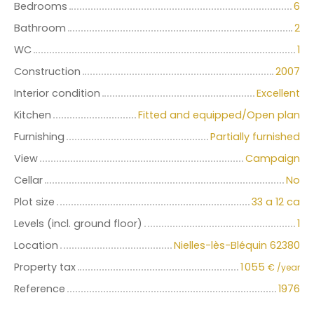
Bedrooms
6
Bathroom
2
WC
1
Construction
2007
Interior condition
Excellent
Kitchen
Fitted and equipped/Open plan
Furnishing
Partially furnished
View
Campaign
Cellar
No
Plot size
33 a 12 ca
Levels (incl. ground floor)
1
Location
Nielles-lès-Bléquin 62380
Property tax
1 055
€ /year
Reference
1976