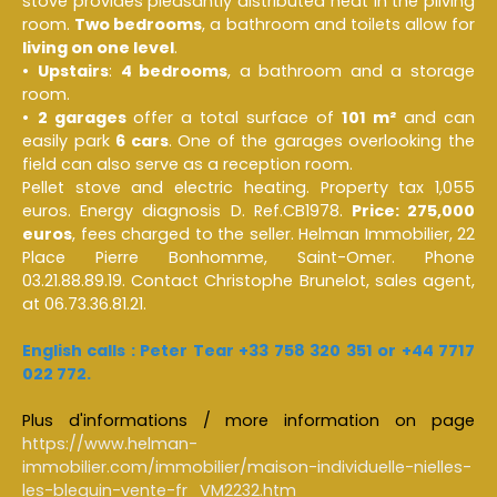
stove provides pleasantly distributed heat in the pliving
room.
Two bedrooms
, a bathroom and toilets allow for
living on one level
.
Upstairs
:
4 bedrooms
, a bathroom and a storage
room.
2 garages
offer a total surface of
101 m²
and can
easily park
6 cars
. One of the garages overlooking the
field can also serve as a reception room.
Pellet stove and electric heating. Property tax 1,055
euros. Energy diagnosis D. Ref.CB1978.
Price: 275,000
euros
, fees charged to the seller. Helman Immobilier, 22
Place Pierre Bonhomme, Saint-Omer. Phone
03.21.88.89.19. Contact Christophe Brunelot, sales agent,
at 06.73.36.81.21.
English calls : Peter Tear +33 758 320 351 or +44 7717
022 772.
Plus d'informations / more information on page
https://www.helman-
immobilier.com/immobilier/maison-individuelle-nielles-
les-blequin-vente-fr_VM2232.htm