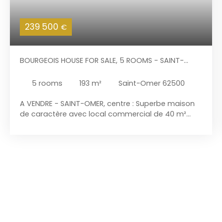
239 500
€
BOURGEOIS HOUSE FOR SALE, 5 ROOMS - SAINT-
OMER 62500
5
rooms
193
m²
Saint-Omer 62500
A VENDRE - SAINT-OMER, centre : Superbe maison
de caractère avec local commercial de 40 m²
alimenté en eau dans une artère commerçante.
La partie habitation de 153 m² habitables dispose
d'une entrée indépendante et d'un jardin de ville
sans vis-à-vis. Bâtie en 1614 sur 282 m², cette
maison est classée et inscrite aux bâtiments de
France offre tout son cachet. L'ensemble est libre
d'occupation et comprend : Habitation : - Au rez-
de-chaussée : séjour / salle à manger de 35 m²
avec cheminée feu de bois à insert. Accès à la
terrasse. Cuisine de 17 m² semi ouverte sur le