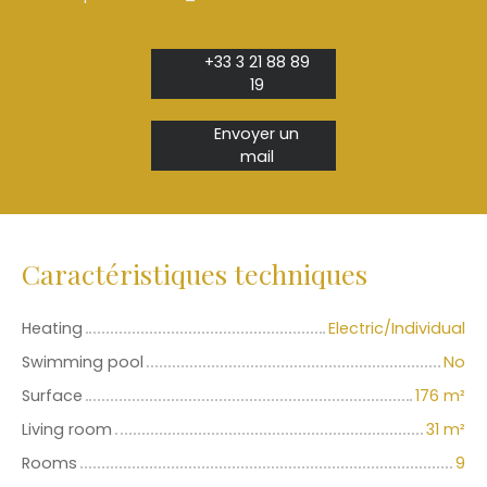
+33 3 21 88 89
19
Envoyer un
mail
Caractéristiques techniques
Heating
Electric/Individual
Swimming pool
No
Surface
176
m²
Living room
31
m²
Rooms
9