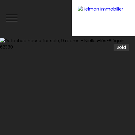
Sold
Menu
Recrui
Estimate your
tmen
property with Helman
t
Immobilier