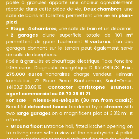
poêle à granulés apporte une chaleur agréablement
répartie dans cette pièce de vie.
Deux chambres
, une
salle de bains et toilettes permettent une vie en
plain-
pied
.
Etage
:
4 chambres
, une salle de bain et un débarras.
2 garages
d'une superficie totale de
101 m²
permettent de garer facilement
6 voitures
. L'un des
garages donnant sur le terrain peut également servir
de salle de réceptions.
Poêle à granulés et chauffage électrique. Taxe foncière
1.055 euros. Diagnostic énergétique D. Réf.CB1978.
Prix :
275.000 euros
honoraires charge vendeur. Helman
Immobilier, 22 Place Pierre Bonhomme, Saint-Omer.
Tél.03.21.88.89.19.
Contacter Christophe Brunelot,
agent commercial au 06.73.36.81.21.
For sale
-
Nielles-lès-Bléquin (30 mn from Calais)
:
Beautiful
detached house
bordered by a
stream
with
two
large
garages
on a magnificent plot of 3.312 m². It
offers :
Ground floor
: Entrance hall, fitted kitchen opening on
to a living room with a view of the countryside. A pellet