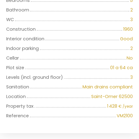
Bedrooms
5
Bathroom
2
WC
3
Construction
1960
Interior condition
Good
Indoor parking
2
Cellar
No
Plot size
01 a 64 ca
Levels (incl. ground floor)
3
Sanitation
Main drains compliant
Location
Saint-Omer 62500
Property tax
1 428
€ /year
Reference
VM2100