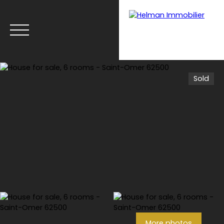
Sold
Menu
Recrui
Estimate your
tmen
property with Helman
t
Immobilier
More photos