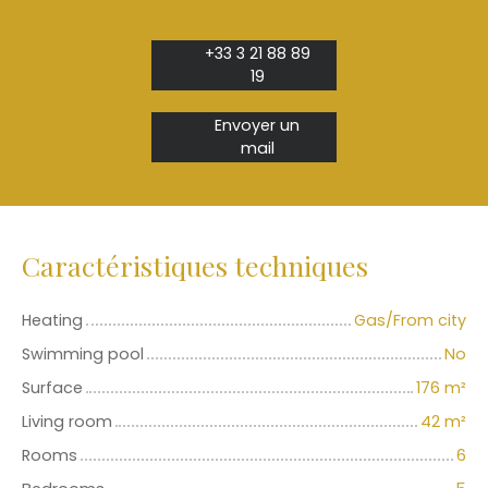
+33 3 21 88 89
19
Envoyer un
mail
Caractéristiques techniques
Heating
Gas/From city
Swimming pool
No
Surface
176
m²
Living room
42
m²
Rooms
6