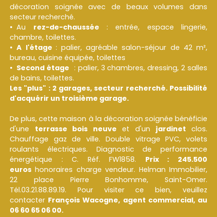
décoration soignée avec de beaux volumes dans
secteur recherché.
Au
rez-de-chaussée
: entrée, espace lingerie,
chambre, toilettes.
A l'
étage
: palier, agréable salon-séjour de 42 m²,
bureau, cuisine équipée, toilettes
Second étage
: palier, 3 chambres, dressing, 2 salles
de bains, toilettes.
Les "plus" : 2 garages, secteur recherché. Possibilité
d'acquérir un troisième garage.
De plus, cette maison à la décoration soignée bénéficie
d'une
terrasse bois neuve
et d'un
jardinet
clos.
Chauffage gaz de ville. Double vitrage PVC, volets
roulants électriques. Diagnostic de performance
énergétique : C. Réf. FW1858.
Prix : 245.500
euros
honoraires charge vendeur. Helman Immobilier,
22 place Pierre Bonhomme, Saint-Omer.
Tél.03.21.88.89.19. Pour visiter ce bien, veuillez
contacter
François Wacogne, agent commercial, au
06 60 65 06 00.