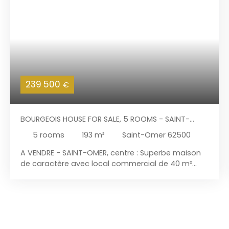
239 500
€
BOURGEOIS HOUSE FOR SALE, 5 ROOMS - SAINT-
OMER 62500
5
rooms
193
m²
Saint-Omer 62500
A VENDRE - SAINT-OMER, centre : Superbe maison
de caractère avec local commercial de 40 m²
alimenté en eau dans une artère commerçante.
La partie habitation de 153 m² habitables dispose
d'une entrée indépendante et d'un jardin de ville
sans vis-à-vis. Bâtie en 1614 sur 282 m², cette
maison est classée et inscrite aux bâtiments de
France offre tout son cachet. L'ensemble est libre