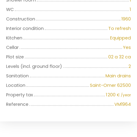
WC
1
Construction
1960
Interior condition
To refresh
Kitchen
Equipped
Cellar
Yes
Plot size
02 a 32 ca
Levels (incl. ground floor)
2
Sanitation
Main drains
Location
Saint-Omer 62500
Property tax
1 200
€ /year
Reference
VM1964