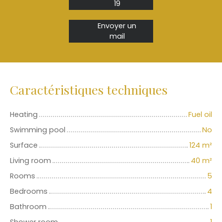
19
Envoyer un
mail
Caractéristiques techniques
Heating
Fuel oil
Swimming pool
No
Surface
124
m²
Living room
40
m²
Rooms
5
Bedrooms
4
Bathroom
1
Shower room
1