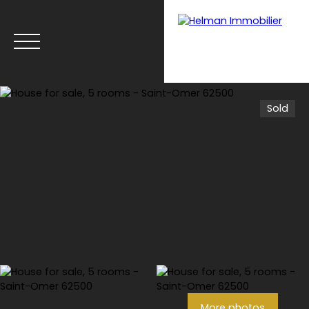
Sold
Menu
Recrui
Estimate your
tmen
property with Helman
t
Immobilier
More photos