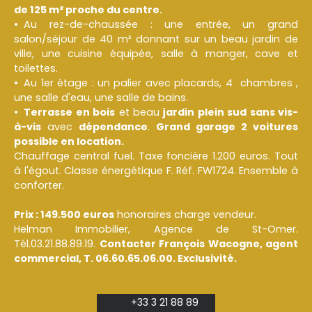
de 125 m² proche du centre.
Au rez-de-chaussée : une entrée, un grand
salon/séjour de 40 m² donnant sur un beau jardin de
ville, une cuisine équipée, salle à manger, cave et
toilettes.
Au 1er étage : un palier avec placards, 4 chambres ,
une salle d'eau, une salle de bains.
Terrasse en bois
et beau
jardin plein sud sans vis-
à-vis
avec
dépendance
.
Grand garage 2 voitures
possible en
location.
Chauffage central fuel. Taxe foncière 1.200 euros. Tout
à l'égout. Classe énergétique F. Réf. FW1724. Ensemble à
conforter.
Prix : 149.500 euros
honoraires charge vendeur.
Helman Immobilier, Agence de St-Omer.
Tél.03.21.88.89.19.
Contacter François Wacogne, agent
commercial, T. 06.60.65.06.00. Exclusivité.
+33 3 21 88 89