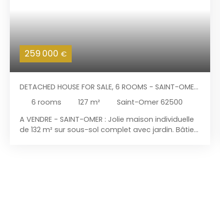
259 000
€
DETACHED HOUSE FOR SALE, 6 ROOMS - SAINT-OMER
62500
6
rooms
127
m²
Saint-Omer 62500
A VENDRE - SAINT-OMER : Jolie maison individuelle
de 132 m² sur sous-sol complet avec jardin. Bâtie
sur plus de 2. 700 m² avec accès marais. Cette
maison offre 5 chambres dont 2 au rez-de-
chaussée permettant une vie en plain-pied. Elle
présente : Au rez-de-chaussée : Entrée donnant
sur un séjour lumineux, cuisine
ouverte entièrement équipée , une grande salle de
bains, une chambre , un bureau (ou chambre) et
toilettes. A l'étage : un grand palier dessert 3