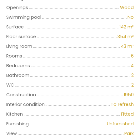
Openings
Wood
Swimming pool
No
Surface
142
m²
Floor surface
354
m²
Living room
43
m²
Rooms
6
Bedrooms
4
Bathroom
2
WC
2
Construction
1950
Interior condition
To refresh
Kitchen
Fitted
Furnishing
Unfurnished
View
Park