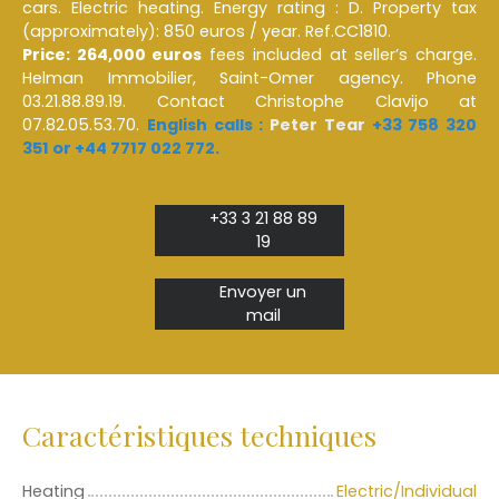
cars. Electric heating. Energy rating : D. Property tax
(approximately): 850 euros / year. Ref.CC1810.
Price: 264,000 euros
fees included at seller’s charge.
Helman Immobilier, Saint-Omer agency. Phone
03.21.88.89.19. Contact Christophe Clavijo at
07.82.05.53.70.
English calls :
Peter Tear
+33 758 320
351 or +44 7717 022 772.
+33 3 21 88 89
19
Envoyer un
mail
Caractéristiques techniques
Heating
Electric/Individual