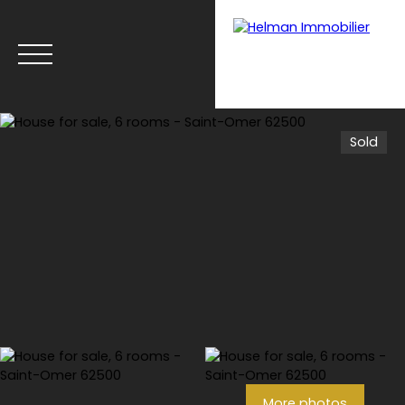
Sold
Menu
Recrui
Estimate your
tmen
property with Helman
t
Immobilier
More photos