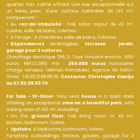
quartier très calme offrant une vue exceptionnelle sur
un beau parc, d'une surface habitable de 142 m²,
comprenant :
Au
rez-de-chaussée
: hall, salon séjour de 43 m²,
cuisine, salle de bains, toilettes.
A l'étage : 4 chambres, salle de bains, toilettes.
Dépendances
aménagées,
terrasse
,
jardin
,
garage pour 2 voitures
.
Chauffage électrique. DPE D. Taxe foncière environ : 850
euros. Réf.CC1810. Prix :
264.000 euros
honoraires
charge vendeur. Helman Immobilier, agence de Saint-
Omer. Tél.03.21.88.89.19.
Contacter Christophe Clavijo
au 07.82.05.53.70.
For Sale - St-Omer
: Very neat
house
in a quiet area
offering an exceptional
view on a beautiful park
, with
a living area of 142 m², including:
On the
ground floor
: hall, living room of 43 m²,
kitchen, bathroom, toilets.
Upstairs
: 4 bedrooms, bathroom, toilets.
Furnished outbuildings, terrace, garden, garage for 2