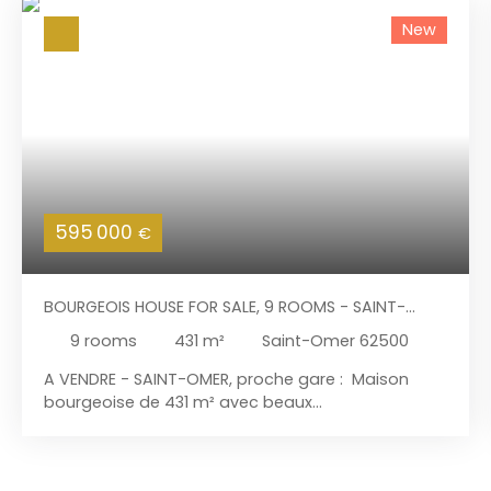
New
595 000
€
BOURGEOIS HOUSE FOR SALE, 9 ROOMS - SAINT-
OMER 62500
9
rooms
431
m²
Saint-Omer 62500
A VENDRE - SAINT-OMER, proche gare : Maison
bourgeoise de 431 m² avec beaux
volumes et cachet de l'ancien, comprenant une
habitation principale de 272 m² et 3
appartements (T4, T2 et studio) loués non