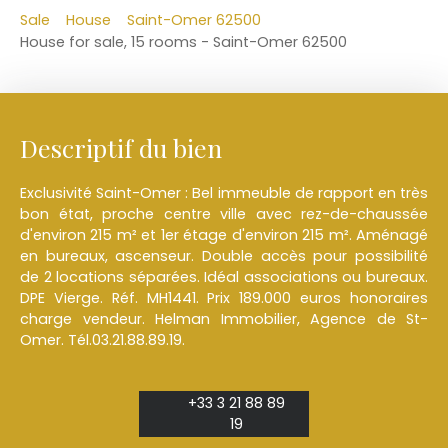
Sale
House
Saint-Omer 62500
House for sale, 15 rooms - Saint-Omer 62500
Descriptif du bien
Exclusivité Saint-Omer : Bel immeuble de rapport en très
bon état, proche centre ville avec rez-de-chaussée
d'environ 215 m² et 1er étage d'environ 215 m². Aménagé
en bureaux, ascenseur. Double accès pour possibilité
de 2 locations séparées. Idéal associations ou bureaux.
DPE Vierge. Réf. MH1441. Prix 189.000 euros honoraires
charge vendeur. Helman Immobilier, Agence de St-
Omer. Tél.03.21.88.89.19.
+33 3 21 88 89
19