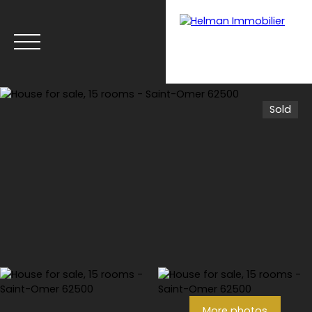
Sold
Menu
Recrui
Estimate your
tmen
property with Helman
t
Immobilier
More photos