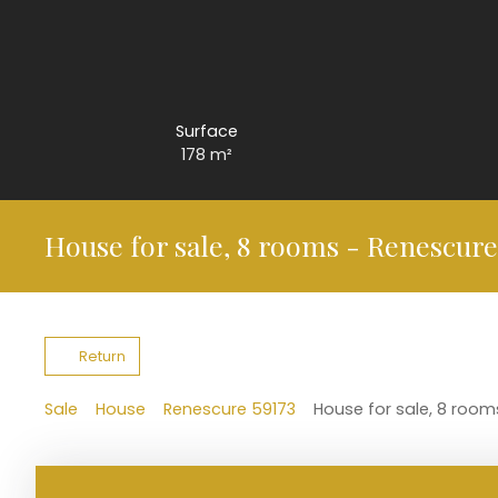
Surface
178
m²
House for sale, 8 rooms - Renescure
Return
Sale
House
Renescure 59173
House for sale, 8 room