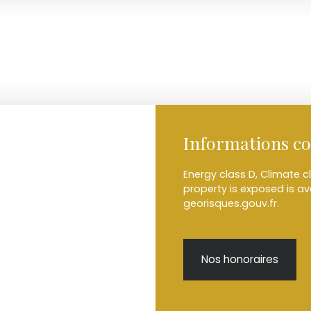
Informations c
Energy class D, Climate cl
property is exposed is a
georisques.gouv.fr.
Nos honoraires