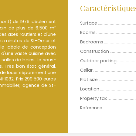
Caractéristique
mont) de 1976 idéalement
Surface
rain de plus de 6.500 m²
Rooms
es axes routiers et d'une
ues minutes de St-Omer et
Bedrooms
le idéale de conception
Construction
 d'une vaste cuisine avec
salles de bains. Le sous-
Outdoor parking
. Très bon état général.
Cellar
té de louer séparément une
H1082. Prix 299.500 euros
Plot size
mmobilier, agence de St-
Location
Property tax
Reference