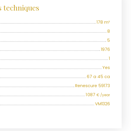
s techniques
178
m²
8
5
1976
1
Yes
67 a 45 ca
Renescure 59173
1 087
€ /year
VM1326