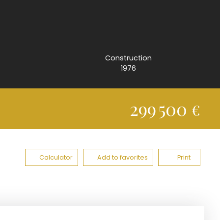
Construction
1976
299 500
€
Calculator
Add to favorites
Print