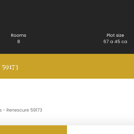
Rooms
Plot size
8
67 a 45 ca
 59173
s - Renescure 59173