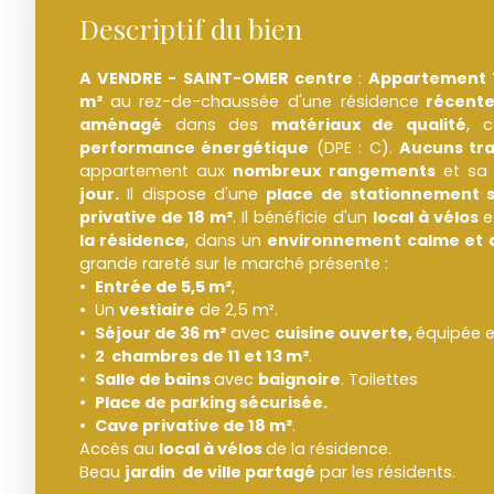
Descriptif du bien
A VENDRE - SAINT-OMER
centre
:
Appartement 
m²
au rez-de-chaussée d'une résidence
récent
aménagé
dans des
matériaux de qualité
, 
performance énergétique
(DPE : C).
Aucuns tr
appartement aux
nombreux rangements
et s
jour.
Il dispose d'une
place de stationnement 
privative de 18 m²
. Il bénéficie d'un
local à vélos
e
la résidence
, dans un
environnement calme et d
grande rareté sur le marché présente :
Entrée de 5,5 m²
,
Un
vestiaire
de 2,5 m².
Séjour de 36 m²
avec
cuisine ouverte,
équipée 
2 chambres de 11 et 13 m²
.
Salle de bains
avec
baignoire
. Toilettes
Place de parking sécurisée.
Cave privative de 18 m²
.
Accès au
local à vélos
de la résidence.
Beau
jardin de ville partagé
par les résidents.