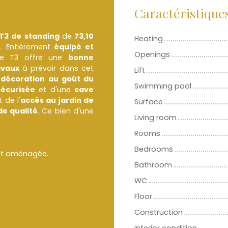
Caractéristique
T3 de standing
de
73,10
Heating
e
. Entièrement
équipé et
Openings
ce T3 offre une
bonne
avaux
à prévoir dans cet
Lift
a
décoration au goût du
Swimming pool
sécurisée
et d'une
cave
t de l'
accès au jardin de
Surface
e qualité
. Ce bien d'une
Living room
Rooms
Bedrooms
et aménagée.
Bathroom
WC
Floor
Construction