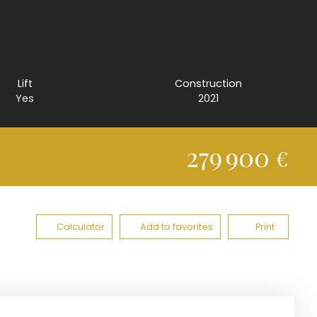
Lift
Construction
Yes
2021
279 900
€
Calculator
Add to favorites
Print