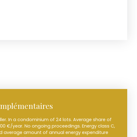
omplémentaires
ller. In a condominium of 24 lots. Average share of
00 €/year. No ongoing proceedings. Energy class C,
ed average amount of annual energy expenditure