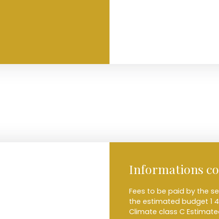
Informations c
Fees to be paid by the se
the estimated budget 1 4
Climate class C Estimat