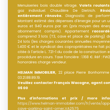
Menuiseries bois double vitrage.
Volets roulants
gaz individuel. Chaudière De Dietrich.
Rés
entièrement rénovée.
Diagnostic de perfor
Montant estimé des dépenses d'énergie pour un 
euros et 940 euros par an (prix moyen des énergi
abonnement compris). Appartement
raccordé
comprend 3 lots (T3, cave et place de parking) d
24 lots (les charges courantes annuelles moyenne
1.400 € et le syndicat des copropriétaires ne fait p
citée à l'article L. 721-1 du code de la construction 
procédure en cours. Taxe foncière : 1.168 €. Réf : FW
honoraires charge vendeur.
HELMAN IMMOBILIER,
22 place Pierre Bonhomme 
03.21.88.89.19.
Veuillez contacter François Wacogne, agent com
06 00
Plus d'informations et prix / more info
https://www.helman-immobilier.com/fr/vente/app
cave-parking-saint-omer,VA2575