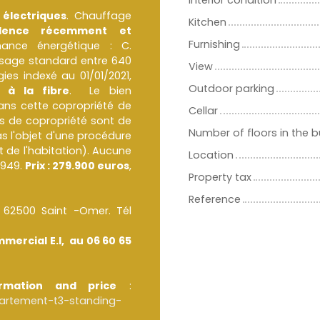
Interior condition
 électriques
. Chauffage
Kitchen
idence récemment et
Furnishing
mance énergétique : C.
usage standard entre 640
View
es indexé au 01/01/2021,
Outdoor parking
 à la fibre
. Le bien
ans cette copropriété de
Cellar
s de copropriété sont de
Number of floors in the b
as l'objet d'une procédure
et de l'habitation). Aucune
Location
2949.
Prix : 279.900 euros
,
Property tax
Reference
62500 Saint -Omer. Tél
mercial E.I, au 06 60 65
rmation and price
:
artement-t3-standing-