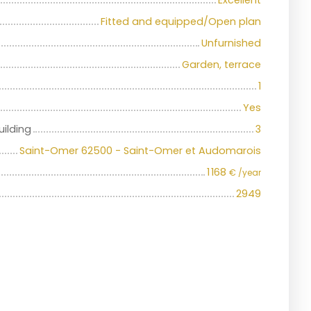
Excellent
Fitted and equipped/Open plan
Unfurnished
Garden, terrace
1
Yes
uilding
3
Saint-Omer 62500 - Saint-Omer et Audomarois
1 168
€ /year
2949