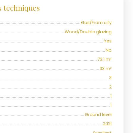
s techniques
Gas/From city
Wood/Double glazing
Yes
No
73.1
m²
33
m²
3
2
1
1
Ground level
2021