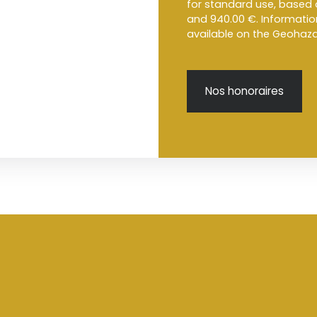
for standard use, based 
and 940.00 €. Information
available on the Geohaza
Nos honoraires