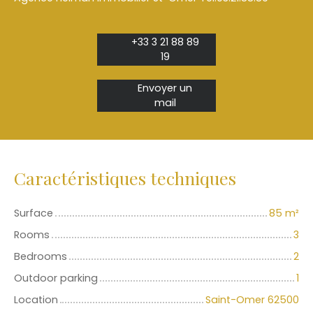
+33 3 21 88 89
19
Envoyer un
mail
Caractéristiques techniques
Surface
85
m²
Rooms
3
Bedrooms
2
Outdoor parking
1
Location
Saint-Omer 62500