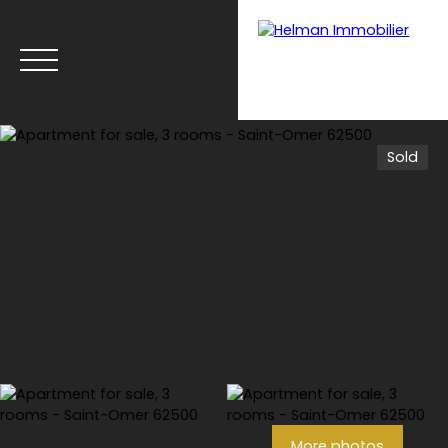
Sold
Menu
Recrui
Estimate your
tmen
property with Helman
t
Immobilier
More photos