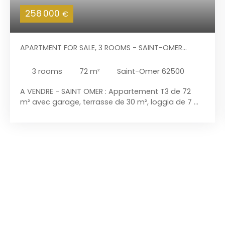
258 000
€
APARTMENT FOR SALE, 3 ROOMS - SAINT-OMER
62500
3
rooms
72
m²
Saint-Omer 62500
A VENDRE - SAINT OMER : Appartement T3 de 72
m² avec garage, terrasse de 30 m², loggia de 7 m²
et ascenseur, accès PMR (personnes à mobilité
réduite). Situé au 2ème étage d'une résidence de
standing "l'enclos Saint-Bertin,", cet appartement
très lumineux et bien agencé bénéficie d'un atout
majeur en sa grande terrasse avec store
banne qui prolonge le séjour et qui apporte les
plaisirs d'un véritable "petit jardin". Ce T3 libre
d'occupation offre une bonne performance
énergétique (DPE "C") et présente : Hall d'entrée de
6,6 m², équipé d'un placard vestiaire. Séjour de
23,7 m² baigné de lumière, agrémenté d'une