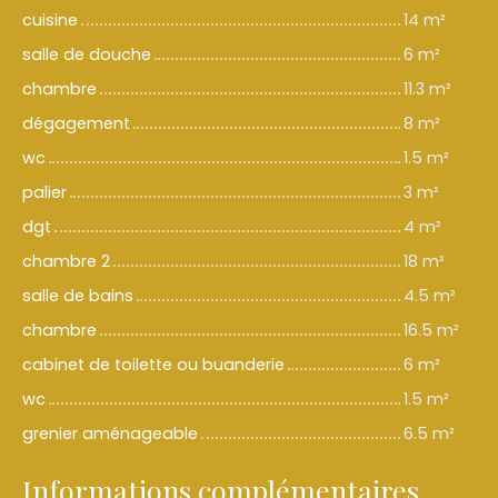
cuisine
14 m²
salle de douche
6 m²
chambre
11.3 m²
dégagement
8 m²
wc
1.5 m²
palier
3 m²
dgt
4 m²
chambre 2
18 m²
salle de bains
4.5 m²
chambre
16.5 m²
cabinet de toilette ou buanderie
6 m²
wc
1.5 m²
grenier aménageable
6.5 m²
Informations complémentaires