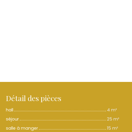
Détail des pièces
hall
4 m²
séjour
25 m²
salle à manger
15 m²