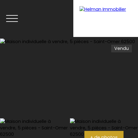
Vendu
Menu
Recrutement
Estimation
+ de photos