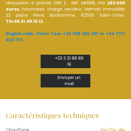
rénovation à prévoir. DPE E . Réf. MH1918. Prix
263.000
euros
, honoraires charge vendeur. Helman immobilier
22 place Pierre Bonhomme, 62500 Saint-Omer.
Tél.06.21.46.15.12.
English calls : Peter Tear +33 758 320 351 or +44 7717
022 772.
+33 3 21 88 89
19
Envoyer un
mail
Caractéristiques techniques
Chauffage
Gaz/De ville