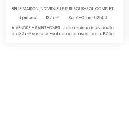
BELLE MAISON INDIVIDUELLE SUR SOUS-SOL COMPLET,
SUR 2.700 M² À SAINT-OMER
6
pièces
127
m²
Saint-Omer 62500
A VENDRE - SAINT-OMER : Jolie maison individuelle
de 132 m² sur sous-sol complet avec jardin. Bâtie
sur plus de 2. 700 m² avec accès marais. Cette
maison offre 5 chambres dont 2 au rez-de-
chaussée permettant une vie en plain-pied. Elle
présente : Au rez-de-chaussée : Entrée donnant
sur un séjour lumineux, cuisine
ouverte entièrement équipée , une grande salle de
bains, une chambre , un bureau (ou chambre) et
toilettes. A l'étage : un grand palier dessert 3
chambres dont une de 17 m² et toilettes.
Extérieurs : Jardin avec une vaste terrasse de 30
m² dominant le jardin et le marais audomarois.
Sous-sol complet de 90 m² incluant le garage et
vous offrant la possibilité de stationner plusieurs
véhicules. . Menuiseries Double vitrage PVC, volets
roulants. Chauffage gaz de ville. Chaudière