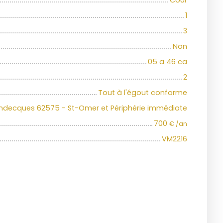
Cour
1
3
Non
05 a 46 ca
2
Tout à l'égout conforme
ndecques 62575 - St-Omer et Périphérie immédiate
700
€ /an
VM2216