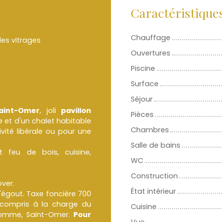
Caractéristique
Chauffage
es vitrages
Ouvertures
Piscine
Surface
Séjour
aint-Omer
, joli
pavillon
Pièces
et d'un chalet habitable
Chambres
ité libérale ou pour une
Salle de bains
t feu de bois, cuisine,
WC
Construction
over.
État intérieur
l'égout. Taxe foncière 700
compris à la charge du
Cuisine
nhomme, Saint-Omer.
Pour