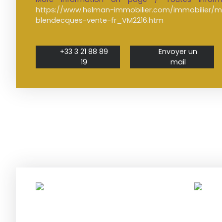
https://www.helman-immobilier.com/immobilier/ma
blendecques-vente-fr_VM2216.htm
+33 3 21 88 89
Envoyer un
19
mail