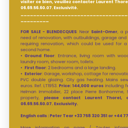
visiter ce bien, veuillez contacter Laurent Thor
06.69.56.60.07. Exclusivité.
__________________________________
_________
FOR SALE - BLENDECQUES
: Near
Saint-Omer
, a 
need of renovation, with outbuildings, garage and
requiring renovation, which could be used for 
second home.
Ground floor
: Entrance, living room with wood
laundry room, shower room, toilets.
First floor
: 2 bedrooms and a large landing.
Exterior
: Garage, workshop, cottage for renovati
PVC double glazing. City gas heating. Mains se
euros. Ref. LT1953.
Price: 144,000 euros
including f
Helman Immobilier, 22 place Pierre Bonhomme, S
property,
please contact Laurent Thorel, 
06.69.56.60.07.
Exclusivity.
English calls : Peter Tear +33 758 320 351 or +44 7
More information on page / Toutes infor