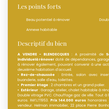
Les points forts
Beau potentiel à rénover
Doubl
Annexe habitable
Descriptif du bien
A VENDRE - BLENDECQUES
: A proximité de
S
individuel
à rénover
doté de dépendances, garage 
à rénover également, pouvant convenir à une activ
deuxième habitation d'accueil.
Rez-de-chaussée
: Entrée, salon avec inser
buanderie, salle d'eau, toilettes.
Premier étage
: 2 chambres et un grand palier.
Extérieur
: Garage, atelier, chalet habitable à rén
Double vitrage PVC. Chauffage gaz de ville. Tout à 
euros. Réf.LT1953.
Prix 144.000 euros
honoraires 
vendeur. Helman immobilier, 22 place Pierre Bo