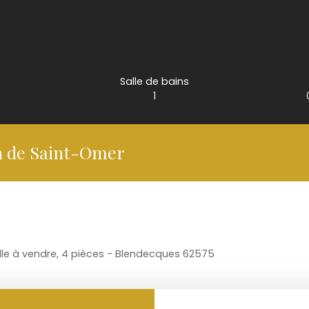
Salle de bains
1
mn de Saint-Omer
lle à vendre, 4 pièces - Blendecques 62575