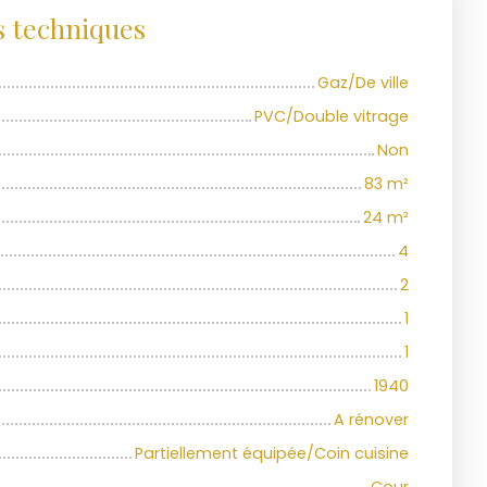
s techniques
Gaz/De ville
PVC/Double vitrage
Non
83
m²
24
m²
4
2
1
1
1940
A rénover
Partiellement équipée/Coin cuisine