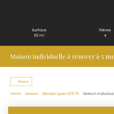
Surface
Pièces
83
m²
4
Maison individuelle à rénover à 5 
Retour
Vente
Maison
Blendecques 62575
Maison individue