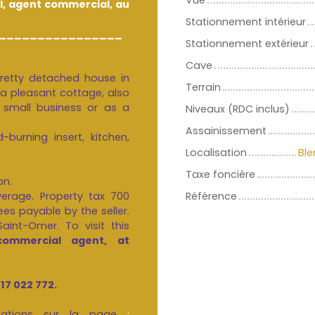
Vue
el, agent commercial, au
Stationnement intérieur
________________
Stationnement extérieur
Cave
pretty detached house in
Terrain
 a pleasant cottage, also
a small business or as a
Niveaux (RDC inclus)
Assainissement
-burning insert, kitchen,
Localisation
Ble
Taxe foncière
on.
werage. Property tax 700
Référence
ees payable by the seller.
aint-Omer. To visit this
commercial agent, at
717 022 772.
mations sur la page
: