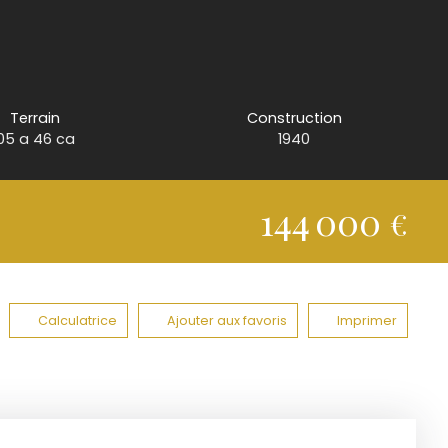
Terrain
Construction
05 a 46 ca
1940
144 000
€
Calculatrice
Ajouter aux favoris
Imprimer