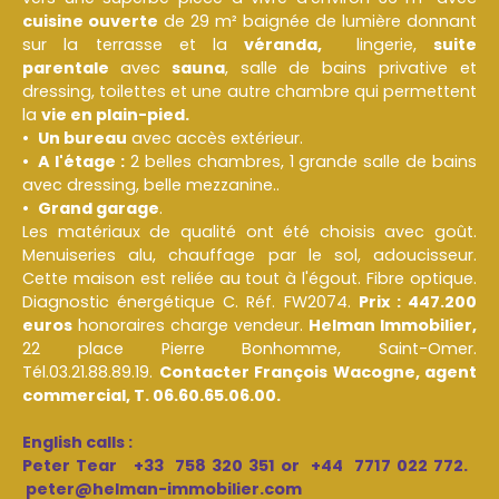
cuisine ouverte
de 29 m² baignée de lumière donnant
sur la terrasse et la
véranda,
lingerie,
suite
parentale
avec
sauna
, salle de bains privative et
dressing, toilettes et une autre chambre qui permettent
la
vie en plain-pied.
Un bureau
avec accès extérieur.
A l'étage :
2 belles chambres, 1 grande salle de bains
avec dressing, belle mezzanine..
Grand garage
.
Les matériaux de qualité ont été choisis avec goût.
Menuiseries alu, chauffage par le sol, adoucisseur.
Cette maison est reliée au tout à l'égout. Fibre optique.
Diagnostic énergétique C. Réf. FW2074.
Prix : 447.200
euros
honoraires charge vendeur.
Helman Immobilier,
22 place Pierre Bonhomme, Saint-Omer.
Tél.03.21.88.89.19.
Contacter François Wacogne, agent
commercial, T. 06.60.65.06.00.
English calls :
Peter Tear +33 758 320 351 or +44 7717 022 772.
peter@helman-immobilier.com