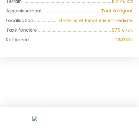
Terrain
11 a 48 ca
Assainissement
Tout à l'égout
Localisation
St-Omer et Périphérie immédiate
Taxe foncière
875
€ /an
Référence
VM2332