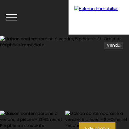
Vendu
Menu
Recrutement
Estimation
+ de photos