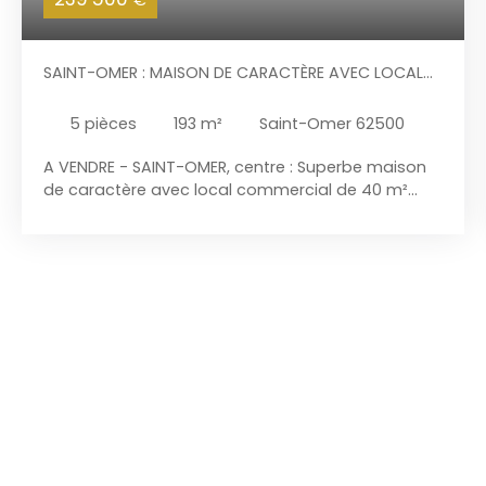
€
SAINT-OMER : MAISON DE CARACTÈRE AVEC LOCAL
COMMERCIAL LIBRE D'OCCUPATION D'ENVIRON 40 M²
ET JARDIN
5
pièces
193
m²
Saint-Omer 62500
A VENDRE - SAINT-OMER, centre : Superbe maison
de caractère avec local commercial de 40 m²
alimenté en eau dans une artère commerçante.
La partie habitation de 153 m² habitables dispose
d'une entrée indépendante et d'un jardin de ville
sans vis-à-vis. Bâtie en 1614 sur 282 m², cette
maison est classée et inscrite aux bâtiments de
France offre tout son cachet. L'ensemble est libre
d'occupation et comprend : Habitation : - Au rez-
de-chaussée : séjour / salle à manger de 35 m²
avec cheminée feu de bois à insert. Accès à la
terrasse. Cuisine de 17 m² semi ouverte sur le
séjour, avec coin repas, donnant sur le jardin.
Toilettes. - A l'étage : 3 chambres spacieuses de