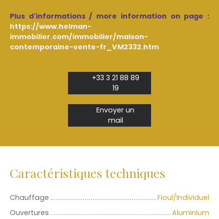
Plus d'informations / more information on page :
https://www.helman-
immobilier.com/immobilier/maison-
contemporaine-vente-fr_VM2332.htm
+33 3 21 88 89
19
Envoyer un
mail
Caractéristiques techniques
Chauffage
Fioul/Individuel
Ouvertures
Aluminium