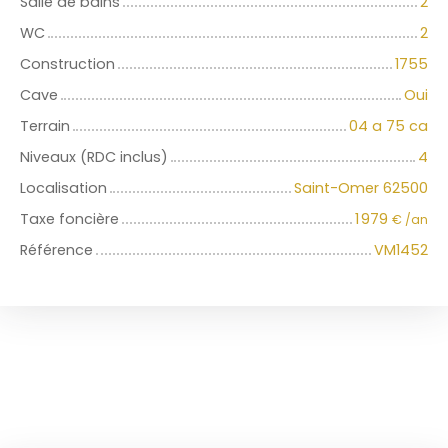
Salle de bains
2
WC
2
Construction
1755
Cave
Oui
Terrain
04 a 75 ca
Niveaux (RDC inclus)
4
Localisation
Saint-Omer 62500
Taxe foncière
1 979
€ /an
Référence
VM1452