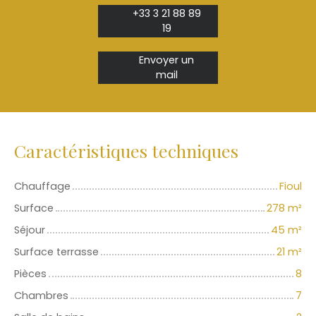
+33 3 21 88 89
19
Envoyer un
mail
Caractéristiques techniques
Chauffage
Fioul
Surface
278
m²
Séjour
45
m²
Surface terrasse
21
m²
Pièces
8
Chambres
7