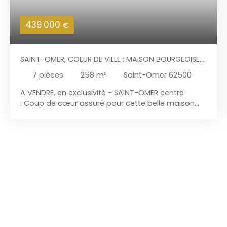
439 000
€
SAINT-OMER, COEUR DE VILLE : MAISON BOURGEOISE,
JARDIN, GARAGE, ET RAPPORT LOCATIF.
7
pièces
258
m²
Saint-Omer 62500
A VENDRE, en exclusivité - SAINT-OMER centre
: Coup de cœur assuré pour cette belle maison
bourgeoise de 258 m² à l'architecture typique du
centre ville historique de Saint-Omer. Bien située,
proche des places et des commerces, elle offre
également un rapport locatif avec son
appartement T2 dont l'accès est indépendant. Le
grand garage de 41 m² et le jardin en font un bien
rare en cœur de ville qui présente : Au rez-de-
chaussée : Vaste entrée de 16 m², séjour de 46 m²
sur parquets anciens, cuisine, bureau et toilettes.
Au 1er étage : Le palier dessert 4 belles chambres
de 10, 16,17 et 21 m², une grande salle d'eau de 19 m²