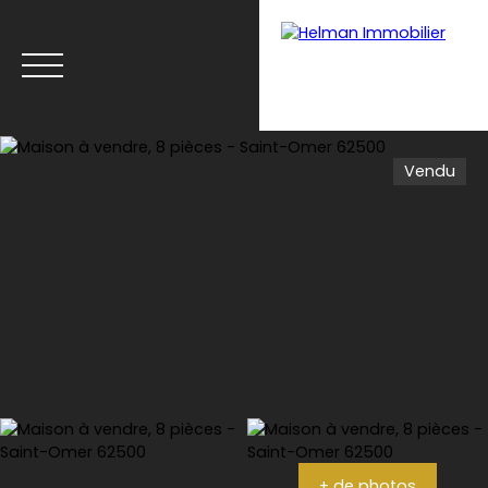
Vendu
Menu
Recrutement
Estimation
+ de photos