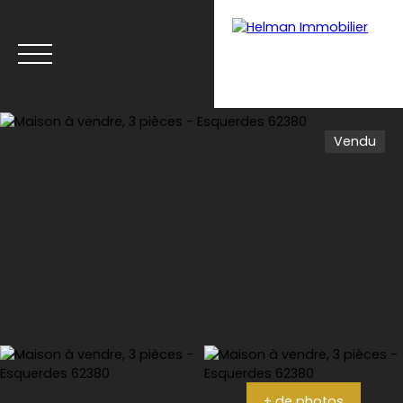
Vendu
Menu
Recrutement
Estimation
+ de photos