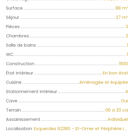
Surface
88
m²
Séjour
27
m²
Pièces
3
Chambres
2
Salle de bains
1
WC
1
Construction
1930
État intérieur
En bon état
Cuisine
Aménagée et équipée
Stationnement intérieur
4
Cave
Oui
Terrain
06 a 20 ca
Assainissement
Individuel
Localisation
Esquerdes 62380 - St-Omer et Périphérie immédiate