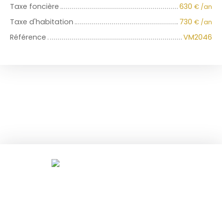
Taxe foncière
630
€ /an
Taxe d'habitation
730
€ /an
Référence
VM2046