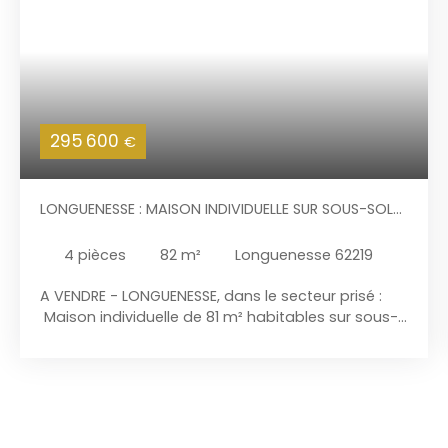
295 600
€
LONGUENESSE : MAISON INDIVIDUELLE SUR SOUS-SOL
COMPLET AVEC GARAGE ET JARDIN, PRÈS DE SAINT-
OMER
4
pièces
82
m²
Longuenesse 62219
A VENDRE - LONGUENESSE, dans le secteur prisé :
Maison individuelle de 81 m² habitables sur sous-
sol complet ( dont garage 1 voiture ) avec jardin
arboré et fleuri. Soignée et bien entretenue, cette
maison sur un terrain de 1. 000 m² exposé Sud
offre une décoration au goût du jour et une vie sur
un seul niveau. Cette maison est située dans une
impasse calme et agréable. Elle présente : Sur un