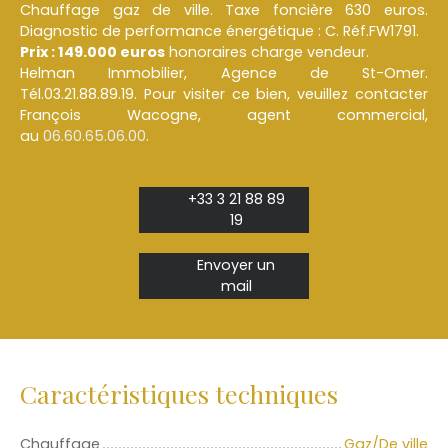
Chauffage gaz de ville. Taxe foncière 630 euros.
Diagnostic de performance énergétique : C. Réf.FW1791.
Prix : 149.000 euros
honoraires charge vendeur.
Helman Immobilier, Agence de St-Omer.
Tél.03.21.88.89.19. Pour visiter ce bien, veuillez contacter
François Wacogne, agent commercial,
au
06.60.65.06.00
.
+33 3 21 88 89
19
Envoyer un
mail
Caractéristiques techniques
Chauffage
Gaz/De ville