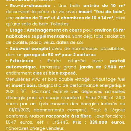
Rez-de-chaussée :
Une belle
entrée de 10 m²
desservant la pièce de vie avec
insert "feu de bois"
,
une
cuisine de 11 m²
et
4 chambres de 10 à 14 m²
, ainsi
qu'une salle de bain. Toilettes.
Etage :
Aménagement en cours
pour
environ 65 m²
habitables supplémentaires
. Sont déjà faits : Isolation
de qualité, placo, vélux, dalles de sol.
Sous-sol complet
avec de nombreuses possibilités,
dont un
garage de 50 m² pour 2 voitures
.
Extérieurs :
Entrée bitumée avec
portail
automatique
, terrasses, grand
jardin de 2.500 m²
entièrement
clos
et
bien exposé.
Menuiseries PVC et bois double vitrage. Chauffage fuel
et
insert bois.
Diagnostic de performance énergétique
2021 : "E". Montant estimé des dépenses annuelles
d’énergie pour un usage standard : Entre 2.100 et 2.910
euros par an. (prix moyens des énergies indexés au
01/01/2021, abonnements compris). Tout à l'égout
conforme. Maison
raccordée à la fibre.
Taxe foncière :
1.647 euros. Réf : LT2445.
Prix : 339.000 euros
,
honoraires charge vendeur.