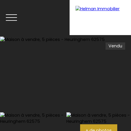
Vendu
Menu
Recrutement
Estimation
+ de photos