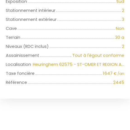
Exposition
Sud
Stationnement intérieur
2
Stationnement extérieur
3
Cave
Non
Terrain
30 a
Niveaux (RDC inclus)
2
Assainissement
Tout à l'égout conforme
Localisation
Heuringhem 62575 - ST-OMER ET REGION AUDOMAROISE
Taxe foncière
1 647
€ /an
Référence
2445