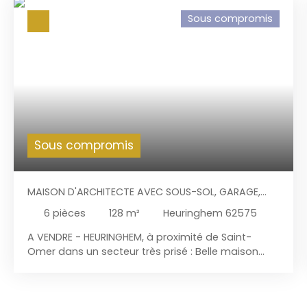
Sous compromis
Sous compromis
MAISON D'ARCHITECTE AVEC SOUS-SOL, GARAGE,
SUR 2.000 M² À HEURINGHEM PRÈS DE SAINT-OMER
6
pièces
128
m²
Heuringhem 62575
A VENDRE - HEURINGHEM, à proximité de Saint-
Omer dans un secteur très prisé : Belle maison
d'architecte de 1978 avec sous-sol incluant un
garage pour 2 voitures avec porte motorisée. Le
terrain de 2. 000 m², son cachet intérieur et sa