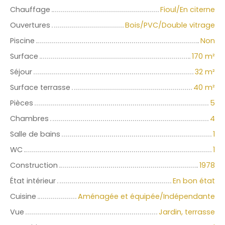
Chauffage
Fioul/En citerne
Ouvertures
Bois/PVC/Double vitrage
Piscine
Non
Surface
170
m²
Séjour
32
m²
Surface terrasse
40
m²
Pièces
5
Chambres
4
Salle de bains
1
WC
1
Construction
1978
État intérieur
En bon état
Cuisine
Aménagée et équipée/Indépendante
Vue
Jardin, terrasse