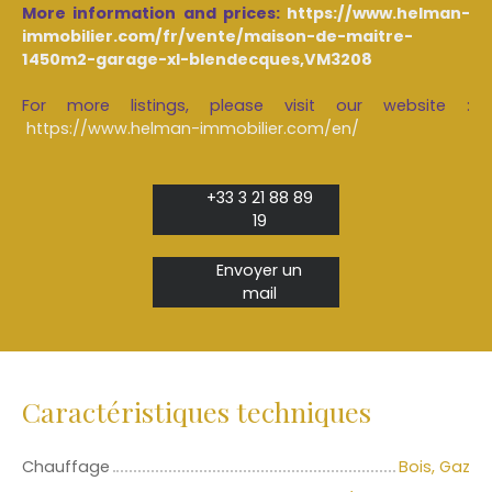
More information and prices:
https://www.helman-
immobilier.com/fr/vente/maison-de-maitre-
1450m2-garage-xl-blendecques,VM3208
For more listings, please visit our website :
https://www.helman-immobilier.com/en/
+33 3 21 88 89
19
Envoyer un
mail
Caractéristiques techniques
Chauffage
Bois, Gaz