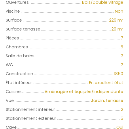
Ouvertures
Bois/Double vitrage
Piscine
Non
Surface
226
m²
Surface terrasse
20
m²
Pièces
7
Chambres
5
Salle de bains
2
WC
2
Construction
1850
État intérieur
En excellent état
Cuisine
Aménagée et équipée/Indépendante
Vue
Jardin, terrasse
Stationnement intérieur
2
Stationnement extérieur
5
Cave
Oui