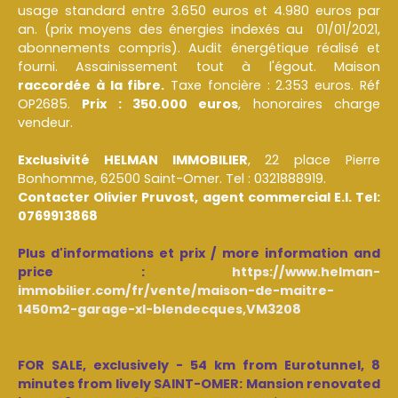
usage standard entre 3.650 euros et 4.980 euros par
an. (prix moyens des énergies indexés au 01/01/2021,
abonnements compris). Audit énergétique réalisé et
fourni. Assainissement tout à l'égout. Maison
raccordée à la fibre.
Taxe foncière : 2.353 euros. Réf
OP2685.
Prix : 350.000 euros
, honoraires charge
vendeur.
Exclusivité HELMAN IMMOBILIER
, 22 place Pierre
Bonhomme, 62500 Saint-Omer. Tel : 0321888919.
Contacter Olivier Pruvost, agent commercial E.I. Tel:
0769913868
Plus d'informations et prix / more information and
price :
https://www.helman-
immobilier.com/fr/vente/maison-de-maitre-
1450m2-garage-xl-blendecques,VM3208
FOR SALE, exclusively - 54 km from Eurotunnel, 8
minutes from lively SAINT-OMER: Mansion renovated