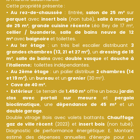
Cette propriété présente :
Au rez-de-chaussée
: Entrée,
salon de 25 m²
sur
parquet
avec
insert bois
(non tubé),
salle à manger
de 25 m²
,
grande
cuisine récente
Léo Bey de 17 m²,
cellier / buanderie
,
salle de bains
neuve de 12
m²
avec
baignoire
et toilettes.
Au 1er étage
: un très bel escalier distribuant
3
grandes chambres (13, 21 et 27 m²)
, un
dressing de 18
m²
,
salle de bains
avec
double vasque
et
douche à
l'italienne;
toilettes indépendantes.
Au 2ème étage
: un palier distribue
2 chambres (14
et 19 m²)
, un
bureau
et un
grenier
(30 m²).
Cave de 40 m².
Extérieur
: Le terrain de
1.450 m²
offre un beau
jardin
clos avec portail sur mesure
et
pergola
bioclimatique
, une
dépendance de 45 m²
et un
double garage
.
Double vitrage Bois avec volets battants.
Chauffage
gaz de ville récent
(2023) et
insert bois
(non tubé).
Diagnostic de performance énergétique: E. Montant
estimé des dépenses annuelles d’énergie pour un