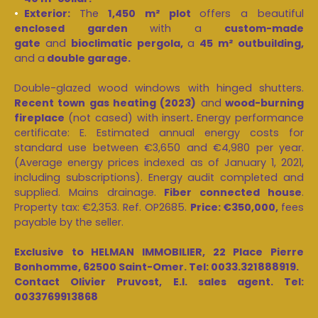
Exterior:
The
1,450 m² plot
offers a beautiful
enclosed garden
with a
custom-made
gate
and
bioclimatic pergola,
a
45 m² outbuilding,
and a
double garage.
Double-glazed wood windows with hinged shutters.
Recent town gas heating (2023)
and
wood-burning
fireplace
(not cased) with insert
.
Energy performance
certificate: E. Estimated annual energy costs for
standard use between €3,650 and €4,980 per year.
(Average energy prices indexed as of January 1, 2021,
including subscriptions). Energy audit completed and
supplied. Mains drainage.
Fiber
connected house
.
Property tax: €2,353. Ref. OP2685.
Price: €350,000,
fees
payable by the seller.
Exclusive to HELMAN IMMOBILIER, 22 Place Pierre
Bonhomme, 62500 Saint-Omer. Tel: 0033.321888919.
Contact Olivier Pruvost, E.I. sales agent. Tel:
0033769913868