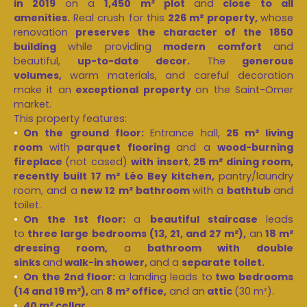
in 2019
on a
1,450 m² plot
and
close to all
amenities.
Real crush for this
226 m² property,
whose
renovation
preserves the character of the 1850
building
while providing
modern comfort
and
beautiful,
up-to-date decor.
The
generous
volumes,
warm materials, and careful decoration
make it an
exceptional property
on the Saint-Omer
market.
This property features:
On the ground floor:
Entrance hall,
25 m² living
room
with
parquet flooring
and a
wood-burning
fireplace
(not cased)
with insert
,
25 m² dining room,
recently built 17 m² Léo Bey kitchen,
pantry/laundry
room, and a
new 12 m² bathroom
with a
bathtub
and
toilet.
On the 1st floor:
a
beautiful staircase
leads
to
three large bedrooms (13, 21, and 27 m²),
an
18 m²
dressing room,
a
bathroom with double
sinks
and
walk-in shower,
and a
separate toilet.
On the 2nd floor:
a landing leads to
two bedrooms
(14 and 19 m²),
an
8 m²
office,
and an
attic
(30 m²).
40 m² cellar.