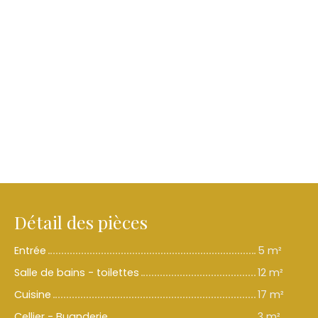
Détail des pièces
Entrée
5 m²
Salle de bains - toilettes
12 m²
Cuisine
17 m²
Cellier - Buanderie
3 m²