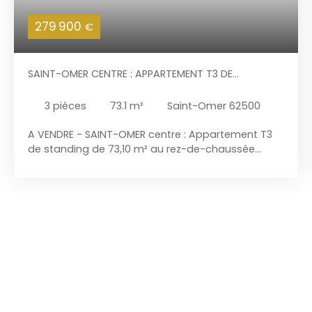
279 900
€
SAINT-OMER CENTRE : APPARTEMENT T3 DE
STANDING, CAVE, PLACE DE PARKING
3
pièces
73.1
m²
Saint-Omer 62500
A VENDRE - SAINT-OMER centre : Appartement T3
de standing de 73,10 m² au rez-de-chaussée
d'une résidence récente. Entièrement équipé et
aménagé dans des matériaux de qualité, ce T3
offre une bonne performance énergétique (DPE :
C). Aucuns travaux à prévoir dans cet
appartement aux nombreux rangements et sa
décoration au goût du jour. Il dispose d'une place
de stationnement sécurisée et d'une cave
privative de 18 m². Il bénéficie d'un local à vélos et
de l'accès au jardin de la résidence, dans un
environnement calme et de qualité. Ce bien d'une
grande rareté sur le marché présente : Entrée de