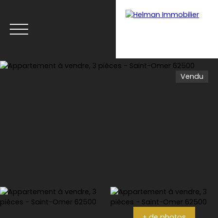
Vendu
Menu
Recrutement
Estimation
+ de photos