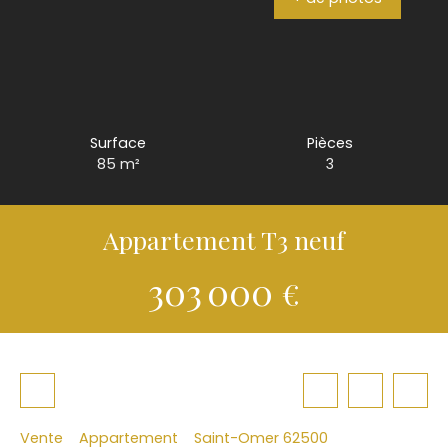
Surface
Pièces
85
m²
3
Appartement T3 neuf
303 000
€
Vente
Appartement
Saint-Omer 62500