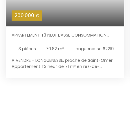
260 000
€
APPARTEMENT T3 NEUF BASSE CONSOMMATION
AVEC JARDIN ET GARAGE DANS PETITE RÉSIDENCE DE
STANDING RÉCENTE AU CŒUR DU VIEUX
3
pièces
70.82
m²
Longuenesse 62219
LONGUENESSE
A VENDRE - LONGUENESSE, proche de Saint-Omer :
Appartement T3 neuf de 71 m² en rez-de-
chaussée, et son garage, orienté sud / est, dans
une petite résidence de standing récente (2024)
aux prestations très soignées au cœur du vieux
Longuenesse, situé à proximité des commerces
de l'hôtel de ville, des transports en commun et
services. Cet appartement T3 dispose d'un jardin
privatif et d'un garage avec porte motorisée. Cet
appartement neuf bénéficie de frais de notaire
réduits et offre une performance énergétique
optimale (DPE "A") et comprend :Un salon séjour