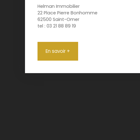
Helman Immobilier
22 Place Pierre Bonhomme
62500 Saint-Omer
tel : 03 21 88 89 19
En savoir +