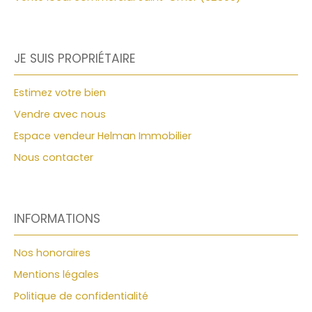
eau chaude et froide, télévision, ascenseur. Fonds
de travaux. Raccordé à la fibre. Réf : CP2982. Prix :
394. 000 euros, honoraires charge vendeur.
HELMAN IMMOBILIER, 22 Place Pierre Bonhomme
JE SUIS PROPRIÉTAIRE
62500 Saint-Omer. Tel 03. 21. 88. 89. 19. Veuillez
contacter Catherine PAULHAN, agent commercial
Estimez votre bien
E. I, au 06 20 90 04 21 Plus d'informations et prix /
more information and price : https://www.
Vendre avec nous
helman-immobilier. com/fr/vente/appartement-
Espace vendeur Helman Immobilier
t4-ascenseur-garage-plage-malo-les-bains-
dunkerque,VA2585
Nous contacter
INFORMATIONS
Nos honoraires
Mentions légales
Politique de confidentialité